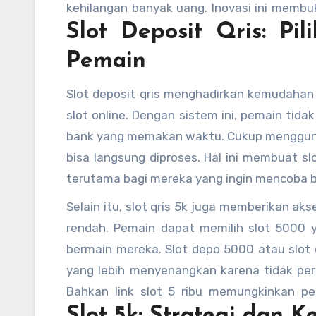
kehilangan banyak uang. Inovasi ini memb
Slot Deposit Qris: Pi
sensasi kemenangan yang sama seperti pema
Pemain
Slot deposit qris menghadirkan kemudahan 
slot online. Dengan sistem ini, pemain tida
bank yang memakan waktu. Cukup menggunaka
bisa langsung diproses. Hal ini membuat slo
terutama bagi mereka yang ingin mencoba be
Selain itu, slot qris 5k juga memberikan ak
rendah. Pemain dapat memilih slot 5000 
bermain mereka. Slot depo 5000 atau slot
yang lebih menyenangkan karena tidak perl
Bahkan link slot 5 ribu memungkinkan p
Slot 5k: Strategi dan 
tanpa proses yang rumit, mempersingkat