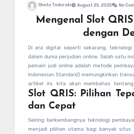
Shoto Todoroki
August 25, 2025
No Co
Mengenal Slot QRIS
dengan De
Di era digital seperti sekarang, teknol
dalam dunia perjudian online. Salah satu in
pemain judi online adalah metode pembaya
Indonesian Standard) memungkinkan transak
artikel ini, kita akan membahas tenta
Slot QRIS: Pilihan Te
melakukan
deposit slot QRIS 5000
dengan
berpengalaman, informasi ini akan mem
dan Cepat
dengan cara yang lebih sederhana dan efisie
Seiring berkembangnya teknologi pembaya
menjadi pilihan utama bagi banyak situs