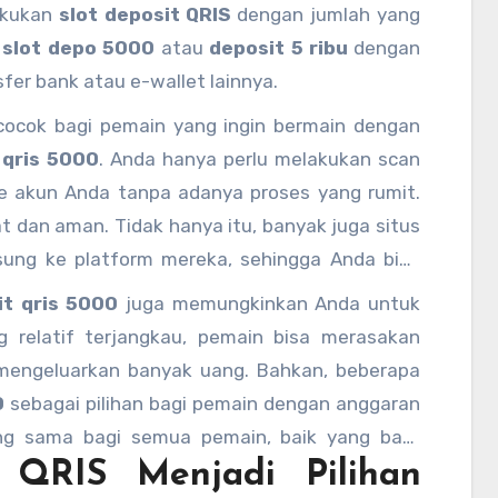
akukan
slot deposit QRIS
dengan jumlah yang
n
slot depo 5000
atau
deposit 5 ribu
dengan
er bank atau e-wallet lainnya.
ocok bagi pemain yang ingin bermain dengan
 qris 5000
. Anda hanya perlu melakukan scan
 akun Anda tanpa adanya proses yang rumit.
t dan aman. Tidak hanya itu, banyak juga situs
ung ke platform mereka, sehingga Anda bisa
terlalu lama.
it qris 5000
juga memungkinkan Anda untuk
g relatif terjangkau, pemain bisa merasakan
engeluarkan banyak uang. Bahkan, beberapa
0
sebagai pilihan bagi pemain dengan anggaran
ng sama bagi semua pemain, baik yang baru
 QRIS Menjadi Pilihan
erpengalaman.