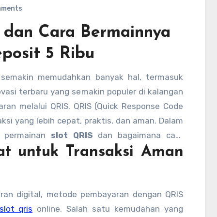
mments
 dan Cara Bermainnya
posit 5 Ribu
ogi semakin memudahkan banyak hal, termasuk
ovasi terbaru yang semakin populer di kalangan
ran melalui QRIS. QRIS (Quick Response Code
si yang lebih cepat, praktis, dan aman. Dalam
ng permainan
slot QRIS
dan bagaimana cara
pat untuk Transaksi Aman
 mudah. Jika Anda seorang pemula atau sudah
bantu Anda dalam menikmati permainan slot
n.
ran digital, metode pembayaran dengan QRIS
slot qris
online. Salah satu kemudahan yang