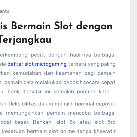
ents
ktis Bermain Slot dengan
Terjangkau
 berkembang pesat dengan hadirnya berbagai
ode
daftar slot microgaming
terbaru yang paling
warkan kemudahan dan keamanan bagi pemain
s, pemain bisa melakukan deposit secara cepat
ui bank. Inovasi ini semakin populer karena
rmasuk slot deposit qris 5000 yang sangat
an fleksibilitas dalam memilih nominal deposit.
ngalaman.
rena memungkinkan pemain mencoba berbagai
dal besar. Bahkan, slot 5k atau slot 5rb
eseruan bermain slot online tanpa khawatir