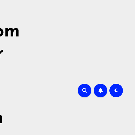
com
r
n