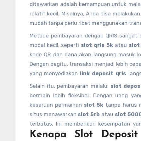
ditawarkan adalah kemampuan untuk mel
relatif kecil. Misalnya, Anda bisa melakuka
mudah tanpa perlu ribet menggunakan transf
Metode pembayaran dengan QRIS sangat c
modal kecil, seperti
slot qris 5k
atau
slot
kode QR dan dana akan langsung masuk ke
Dengan begitu, transaksi menjadi lebih cepa
yang menyediakan
link deposit qris
langs
segera memulai permainan tanpa menunggu 
Selain itu, pembayaran melalui
slot depos
bermain lebih fleksibel. Dengan uang yan
keseruan permainan
slot 5k
tanpa harus m
situs menawarkan
slot 5rb
atau
slot 500
terbatas. Ini memberikan kesempatan ya
Kenapa Slot Deposit
pertama kali bermain maupun yang sudah b