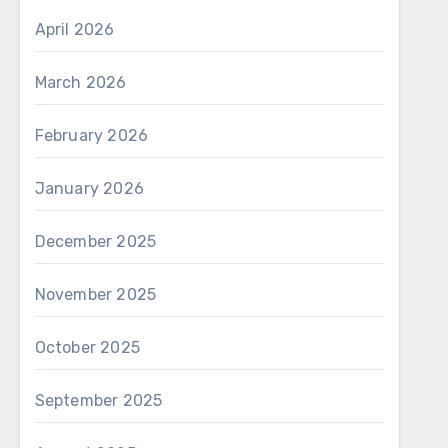
April 2026
March 2026
February 2026
January 2026
December 2025
November 2025
October 2025
September 2025