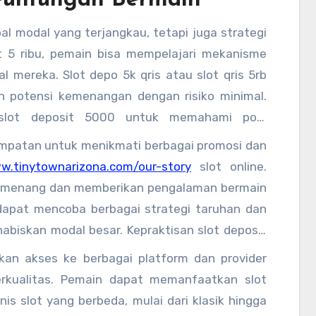
oal modal yang terjangkau, tetapi juga strategi
t 5 ribu, pemain bisa mempelajari mekanisme
mereka. Slot depo 5k qris atau slot qris 5rb
 potensi kemenangan dengan risiko minimal.
slot deposit 5000 untuk memahami pola
nan.
sempatan untuk menikmati berbagai promosi dan
w.tinytownarizona.com/our-story
slot online.
ng menang dan memberikan pengalaman bermain
dapat mencoba berbagai strategi taruhan dan
skan modal besar. Kepraktisan slot deposit
epat, sehingga fokus pemain bisa sepenuhnya
ikan akses ke berbagai platform dan provider
kualitas. Pemain dapat memanfaatkan slot
s slot yang berbeda, mulai dari klasik hingga