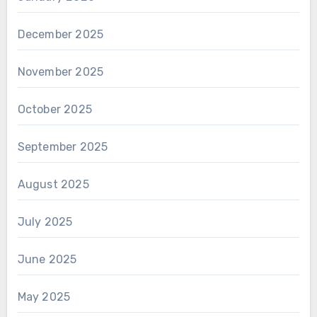
December 2025
November 2025
October 2025
September 2025
August 2025
July 2025
June 2025
May 2025