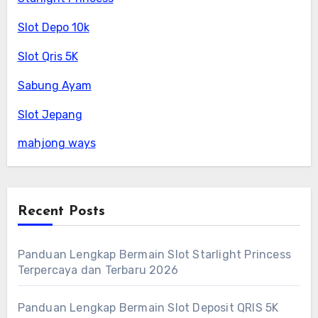
Slot Depo 10k
Slot Qris 5K
Sabung Ayam
Slot Jepang
mahjong ways
Recent Posts
Panduan Lengkap Bermain Slot Starlight Princess
Terpercaya dan Terbaru 2026
Panduan Lengkap Bermain Slot Deposit QRIS 5K