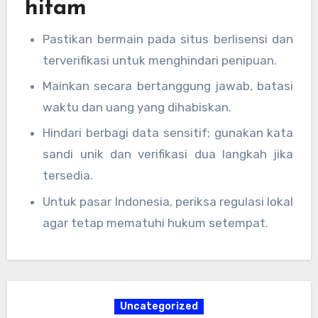
hitam
Pastikan bermain pada situs berlisensi dan
terverifikasi untuk menghindari penipuan.
Mainkan secara bertanggung jawab, batasi
waktu dan uang yang dihabiskan.
Hindari berbagi data sensitif; gunakan kata
sandi unik dan verifikasi dua langkah jika
tersedia.
Untuk pasar Indonesia, periksa regulasi lokal
agar tetap mematuhi hukum setempat.
Uncategorized