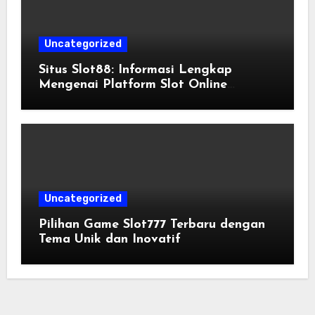
Uncategorized
Situs Slot88: Informasi Lengkap
Mengenai Platform Slot Online
Modern
Uncategorized
Pilihan Game Slot777 Terbaru dengan
Tema Unik dan Inovatif