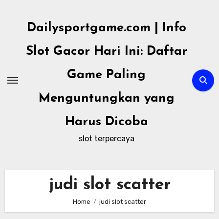
Skip
to
Dailysportgame.com | Info
content
Slot Gacor Hari Ini: Daftar
Game Paling
Menguntungkan yang
Harus Dicoba
slot terpercaya
judi slot scatter
Home
judi slot scatter