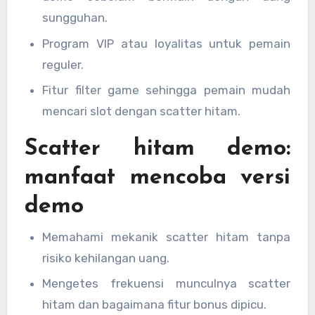
sungguhan.
Program VIP atau loyalitas untuk pemain
reguler.
Fitur filter game sehingga pemain mudah
mencari slot dengan scatter hitam.
Scatter hitam demo:
manfaat mencoba versi
demo
Memahami mekanik scatter hitam tanpa
risiko kehilangan uang.
Mengetes frekuensi munculnya scatter
hitam dan bagaimana fitur bonus dipicu.