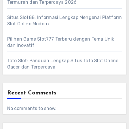
Termurah dan Terpercaya 2026
Situs Slot88: Informasi Lengkap Mengenai Platform
Slot Online Modern
Pilihan Game Slot777 Terbaru dengan Tema Unik
dan Inovatif
Toto Slot: Panduan Lengkap Situs Toto Slot Online
Gacor dan Terpercaya
Recent Comments
No comments to show.