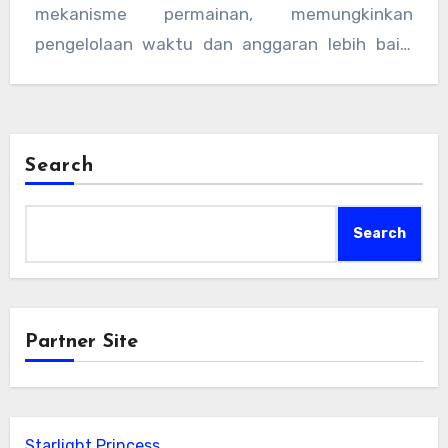
bahwa hasil permainan bersifat acak dan adil.
mekanisme permainan, memungkinkan
pengelolaan waktu dan anggaran lebih baik,
serta membuat pengalaman bermain lebih
interaktif dan menyenangkan. Strategi yang
berbasis elemen rahasia menekankan kontrol
diri, pemahaman teknis, dan hiburan yang
Search
aman, sehingga pemain dapat menikmati
permainan secara optimal tanpa
Search
mengandalkan keberuntungan semata.
Partner Site
Starlight Princess