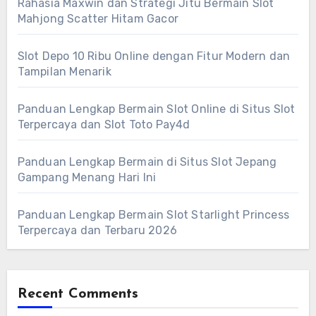
Rahasia Maxwin dan Strategi Jitu Bermain Slot
Mahjong Scatter Hitam Gacor
Slot Depo 10 Ribu Online dengan Fitur Modern dan
Tampilan Menarik
Panduan Lengkap Bermain Slot Online di Situs Slot
Terpercaya dan Slot Toto Pay4d
Panduan Lengkap Bermain di Situs Slot Jepang
Gampang Menang Hari Ini
Panduan Lengkap Bermain Slot Starlight Princess
Terpercaya dan Terbaru 2026
Recent Comments