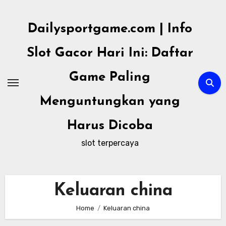
Skip
to
Dailysportgame.com | Info
content
Slot Gacor Hari Ini: Daftar
Game Paling
Menguntungkan yang
Harus Dicoba
slot terpercaya
Keluaran china
Home
Keluaran china