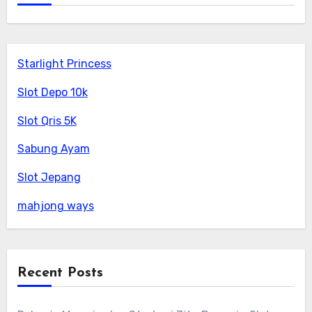
Starlight Princess
Slot Depo 10k
Slot Qris 5K
Sabung Ayam
Slot Jepang
mahjong ways
Recent Posts