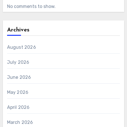
No comments to show.
Archives
August 2026
July 2026
June 2026
May 2026
April 2026
March 2026