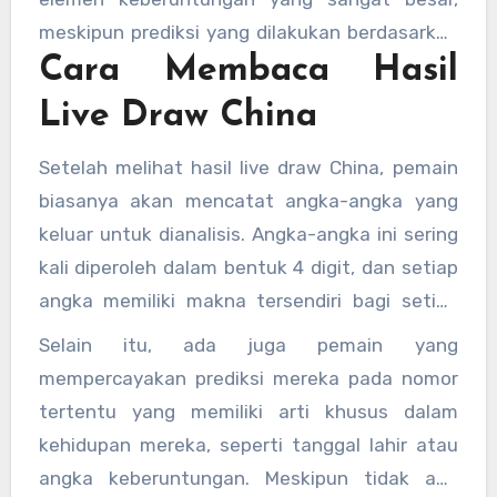
khusus yang sudah terbukti efektif.
meskipun prediksi yang dilakukan berdasarkan
Cara Membaca Hasil
pola dan data yang ada. Oleh karena itu, para
pemain harus bijak dalam menggunakan
Live Draw China
prediksi ini, tidak hanya mengandalkannya
sepenuhnya, tetapi juga memperhatikan
Setelah melihat hasil live draw China, pemain
faktor-faktor lain yang dapat mempengaruhi
biasanya akan mencatat angka-angka yang
hasil undian.
keluar untuk dianalisis. Angka-angka ini sering
kali diperoleh dalam bentuk 4 digit, dan setiap
angka memiliki makna tersendiri bagi setiap
pemain. Beberapa pemain bahkan memiliki
Selain itu, ada juga pemain yang
metode khusus dalam membaca angka-angka
mempercayakan prediksi mereka pada nomor
ini, dengan menggunakan angka-angka yang
tertentu yang memiliki arti khusus dalam
telah sering keluar sebelumnya atau
kehidupan mereka, seperti tanggal lahir atau
berdasarkan hasil statistik dari undian yang
angka keberuntungan. Meskipun tidak ada