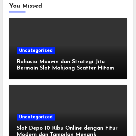
You Missed
Uncategorized
Rahasia Maxwin dan Strategi Jitu
Bermain Slot Mahjong Scatter Hitam
Gacor
Uncategorized
Slot Depo 10 Ribu Online dengan Fitur
Modern dan Tampilan Menarik