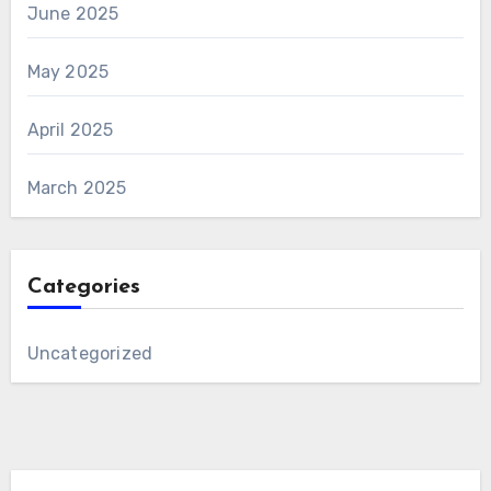
June 2025
May 2025
April 2025
March 2025
Categories
Uncategorized