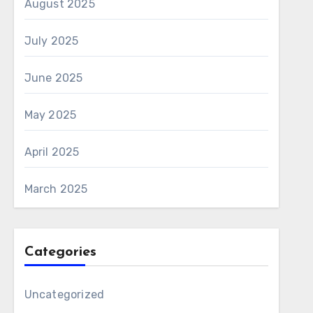
August 2025
July 2025
June 2025
May 2025
April 2025
March 2025
Categories
Uncategorized