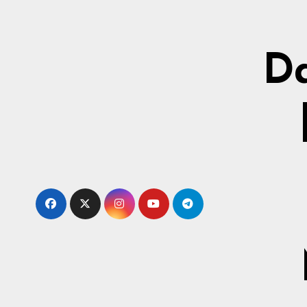
Skip
to
content
Da