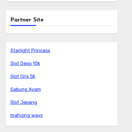
Partner Site
Starlight Princess
Slot Depo 10k
Slot Qris 5K
Sabung Ayam
Slot Jepang
mahjong ways