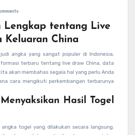
Comments
n Lengkap tentang Live
 Keluaran China
judi angka yang sangat populer di Indonesia,
ormasi terbaru tentang live draw China, data
, kita akan membahas segala hal yang perlu Anda
ana cara mengikuti perkembangan terbarunya
 Menyaksikan Hasil Togel
 angka togel yang dilakukan secara langsung.