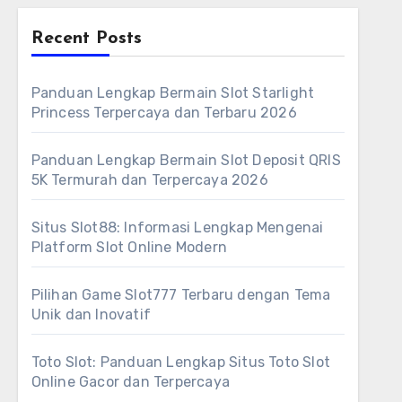
Recent Posts
Panduan Lengkap Bermain Slot Starlight
Princess Terpercaya dan Terbaru 2026
Panduan Lengkap Bermain Slot Deposit QRIS
5K Termurah dan Terpercaya 2026
Situs Slot88: Informasi Lengkap Mengenai
Platform Slot Online Modern
Pilihan Game Slot777 Terbaru dengan Tema
Unik dan Inovatif
Toto Slot: Panduan Lengkap Situs Toto Slot
Online Gacor dan Terpercaya