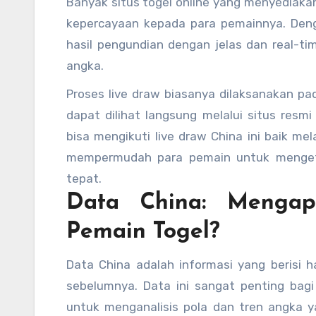
Banyak situs togel online yang menyediaka
kepercayaan kepada para pemainnya. Deng
hasil pengundian dengan jelas dan real-ti
angka.
Proses live draw biasanya dilaksanakan pa
dapat dilihat langsung melalui situs resm
bisa mengikuti live draw China ini baik mel
mempermudah para pemain untuk mengeta
tepat.
Data China: Mengap
Pemain Togel?
Data China adalah informasi yang berisi ha
sebelumnya. Data ini sangat penting bag
untuk menganalisis pola dan tren angka y