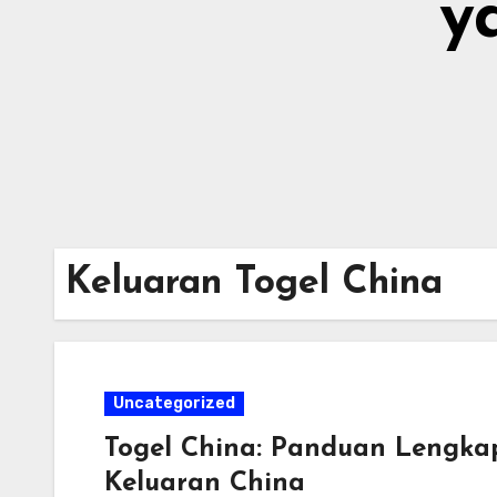
y
Keluaran Togel China
Uncategorized
Togel China: Panduan Lengka
Keluaran China