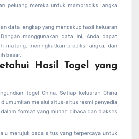
kan peluang mereka untuk memprediksi angka
kan data lengkap yang mencakup hasil keluaran
. Dengan menggunakan data ini, Anda dapat
ih matang, meningkatkan prediksi angka, dan
h besar.
etahui Hasil Togel yang
engundian togel China. Setiap keluaran China
 diumumkan melalui situs-situs resmi penyedia
an dalam format yang mudah dibaca dan diakses
lu merujuk pada situs yang terpercaya untuk