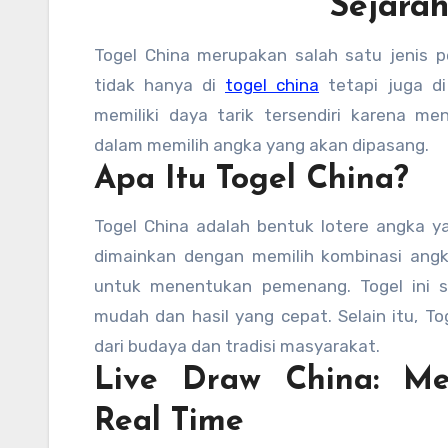
Sejara
Togel China merupakan salah satu jenis p
tidak hanya di
togel china
tetapi juga di
memiliki daya tarik tersendiri karena m
dalam memilih angka yang akan dipasang.
Apa Itu Togel China?
Togel China adalah bentuk lotere angka ya
dimainkan dengan memilih kombinasi angk
untuk menentukan pemenang. Togel ini s
mudah dan hasil yang cepat. Selain itu, To
dari budaya dan tradisi masyarakat.
Live Draw China: Me
Real Time