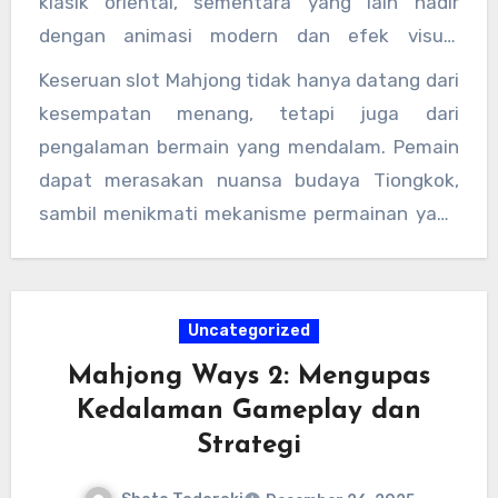
klasik oriental, sementara yang lain hadir
bonus aktif, agar pengalaman bermain tetap
dengan animasi modern dan efek visual
aman namun berpotensi menghasilkan
canggih. Variasi ini memberi pemain fleksibilitas
Keseruan slot Mahjong tidak hanya datang dari
kemenangan tinggi.
memilih permainan sesuai selera, baik untuk
kesempatan menang, tetapi juga dari
pengalaman santai maupun untuk sensasi
pengalaman bermain yang mendalam. Pemain
visual yang lebih intens.
dapat merasakan nuansa budaya Tiongkok,
sambil menikmati mekanisme permainan yang
penuh strategi. Kuncinya adalah bermain
dengan sabar, memanfaatkan fitur-fitur bonus
secara maksimal, dan memahami pola simbol
Uncategorized
agar setiap putaran menjadi peluang untuk
Mahjong Ways 2: Mengupas
meraih kemenangan besar. Dengan
Kedalaman Gameplay dan
pendekatan ini, slot Mahjong menjadi lebih dari
Strategi
sekadar hiburan—melainkan pengalaman
bermain yang menyenangkan, mendebarkan,