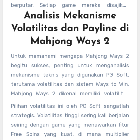
menciptakan momen kemenangan besar yang
berputar. Setiap game mereka disajikan
beragam.
tiba-tiba dan memuaskan, sangat cocok untuk
Analisis Mekanisme
dengan latar belakang cerita yang kaya, dan ini
sesi bermain di waktu senggang.
terlihat jelas dalam Mahjong Ways 2, di mana
Volatilitas dan Payline di
musik tradisional Tiongkok dan animasi ubin
Mahjong Ways 2
yang halus menciptakan suasana yang kental
dan menarik. Dengan mengutamakan
Untuk memahami mengapa Mahjong Ways 2
pengalaman pemain seluler secara
begitu sukses, penting untuk menganalisis
menyeluruh, PG Soft berhasil menciptakan
mekanisme teknis yang digunakan PG Soft,
game yang secara inheren lebih adiktif dan
terutama volatilitas dan sistem Ways to Win.
mudah untuk diakses oleh khalayak global.
Mahjong Ways 2 dikenal memiliki volatilitas
sedang hingga tinggi. Volatilitas ini mengacu
Pilihan volatilitas ini oleh PG Soft sangatlah
pada risiko yang melekat dalam game: slot
strategis. Volatilitas tinggi sering kali berjalan
dengan volatilitas tinggi cenderung
seiring dengan game yang menawarkan fitur
memberikan kemenangan yang kurang sering,
Free Spins yang kuat, di mana multiplier