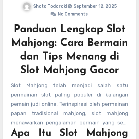
menghadirkan sensasi seru di setiap
Shoto Todoroki
September 12, 2025
gulungannya. Dari tampilan visual yang
No Comments
menawan hingga peluang menang yang besar,
Panduan Lengkap Slot
semuanya menjadikan Mahjong Ways sebagai
salah satu slot terbaik yang wajib dicoba oleh
Mahjong: Cara Bermain
siapa pun yang menyukai tantangan dan
dan Tips Menang di
keseruan dunia slot online.
Slot Mahjong Gacor
Slot Mahjong telah menjadi salah satu
permainan slot paling populer di kalangan
pemain judi online. Terinspirasi oleh permainan
papan tradisional mahjong, slot mahjong
menawarkan pengalaman bermain yang seru
Apa Itu Slot Mahjong
dan penuh tantangan. Slot Mahjong Ways,