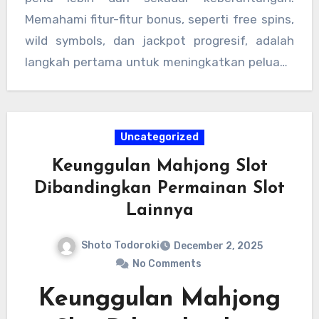
keputusan yang lebih bijak dan menikmati
Memahami fitur-fitur bonus, seperti free spins,
permainan dengan lebih baik.
wild symbols, dan jackpot progresif, adalah
langkah pertama untuk meningkatkan peluang
Anda. Selain itu, menggunakan strategi seperti
memilih mesin dengan RTP tinggi, mengelola
bankroll dengan bijak, dan bermain dengan
Uncategorized
taruhan maksimal dapat memperbesar
Keunggulan Mahjong Slot
peluang Anda untuk meraih kemenangan
Dibandingkan Permainan Slot
besar. Ingatlah untuk tetap sabar dan fokus,
Lainnya
serta menikmati permainan. Dengan
pendekatan yang tepat, Anda bisa meraih
Shoto Todoroki
December 2, 2025
jackpot yang mengubah hidup Anda di Mahjong
No Comments
Slot.
Keunggulan Mahjong