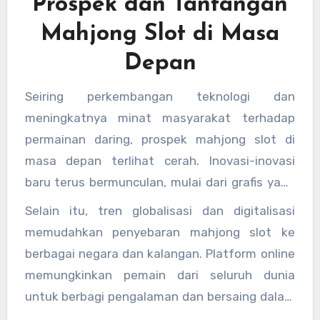
Prospek dan Tantangan
kemenangan besar dan ingin merasakan
sensasi seperti di kasino nyata. Dengan
Mahjong Slot di Masa
berbagai keunggulan tersebut, tidak heran jika
Depan
mahjong slot semakin berkembang dan
menjadi pilihan utama bagi pecinta permainan
Seiring perkembangan teknologi dan
daring.
meningkatnya minat masyarakat terhadap
permainan daring, prospek mahjong slot di
masa depan terlihat cerah. Inovasi-inovasi
baru terus bermunculan, mulai dari grafis yang
semakin realistis, fitur-fitur interaktif, hingga
Selain itu, tren globalisasi dan digitalisasi
integrasi teknologi augmented reality (AR) dan
memudahkan penyebaran mahjong slot ke
virtual reality (VR). Dengan demikian,
berbagai negara dan kalangan. Platform online
pengalaman bermain semakin mendalam dan
memungkinkan pemain dari seluruh dunia
mendekati suasana kasino nyata.
untuk berbagi pengalaman dan bersaing dalam
turnamen internasional. Hal ini membuka