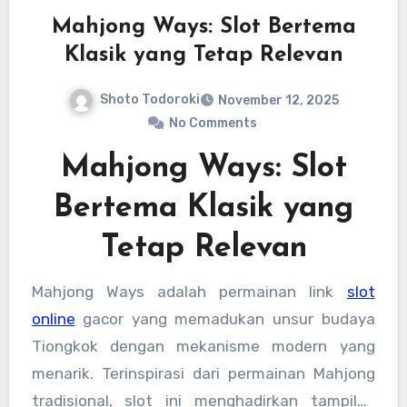
terus meningkat, akhirnya menghasilkan
Mahjong Ways: Slot Bertema
kemenangan besar. PG Soft secara cerdas
Klasik yang Tetap Relevan
menggunakan kombinasi mekanika ini—Ways
to Win untuk frekuensi, Cascades untuk
Shoto Todoroki
November 12, 2025
urutan, dan Multipliers untuk nilai—untuk
No Comments
menciptakan game yang seimbang antara aksi
Mahjong Ways: Slot
yang berkelanjutan dan potensi kemenangan
yang luar biasa, menjadikannya standar emas
Bertema Klasik yang
bagi banyak penyedia game slot Asia.
Tetap Relevan
Mahjong Ways adalah permainan link
slot
online
gacor yang memadukan unsur budaya
Tiongkok dengan mekanisme modern yang
menarik. Terinspirasi dari permainan Mahjong
tradisional, slot ini menghadirkan tampilan