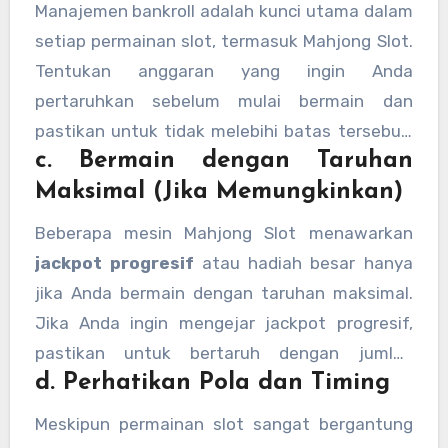
Manajemen bankroll adalah kunci utama dalam
mesin dengan peluang terbaik untuk menang.
setiap permainan slot, termasuk Mahjong Slot.
Mesin dengan RTP tinggi akan memberi Anda
Tentukan anggaran yang ingin Anda
kesempatan lebih besar untuk memenangkan
pertaruhkan sebelum mulai bermain dan
kombinasi pemenang dan fitur bonus.
pastikan untuk tidak melebihi batas tersebut.
c.
Bermain dengan Taruhan
Jika Anda menang, pertimbangkan untuk
Maksimal (Jika Memungkinkan)
menarik sebagian kemenangan Anda agar
tetap berada dalam kontrol. Sebaliknya, jika
Beberapa mesin Mahjong Slot menawarkan
Anda mengalami kekalahan berturut-turut,
jackpot progresif
atau hadiah besar hanya
berhentilah sesuai dengan batas yang telah
jika Anda bermain dengan taruhan maksimal.
ditentukan. Dengan pengelolaan bankroll yang
Jika Anda ingin mengejar jackpot progresif,
baik, Anda bisa bertahan lebih lama dalam
pastikan untuk bertaruh dengan jumlah
permainan dan memiliki lebih banyak
d.
Perhatikan Pola dan Timing
taruhan maksimal. Meskipun ini meningkatkan
kesempatan untuk memicu fitur bonus yang
risiko, tetapi juga meningkatkan peluang Anda
Meskipun permainan slot sangat bergantung
dapat membawa Anda lebih dekat ke jackpot.
untuk memicu jackpot besar. Pastikan untuk