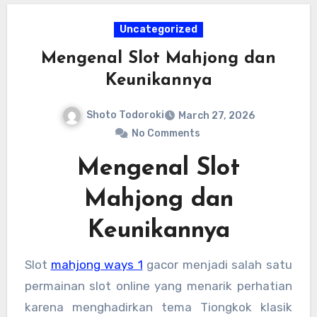
Uncategorized
Mengenal Slot Mahjong dan
Keunikannya
Shoto Todoroki
March 27, 2026
No Comments
Mengenal Slot
Mahjong dan
Keunikannya
Slot
mahjong ways 1
gacor menjadi salah satu
permainan slot online yang menarik perhatian
karena menghadirkan tema Tiongkok klasik