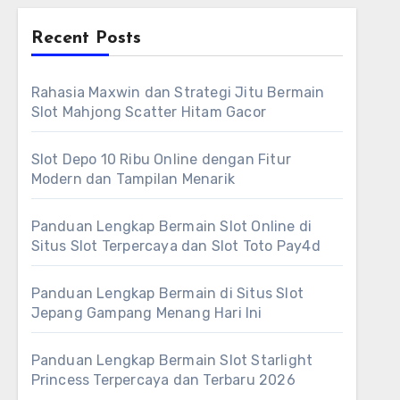
Recent Posts
Rahasia Maxwin dan Strategi Jitu Bermain
Slot Mahjong Scatter Hitam Gacor
Slot Depo 10 Ribu Online dengan Fitur
Modern dan Tampilan Menarik
Panduan Lengkap Bermain Slot Online di
Situs Slot Terpercaya dan Slot Toto Pay4d
Panduan Lengkap Bermain di Situs Slot
Jepang Gampang Menang Hari Ini
Panduan Lengkap Bermain Slot Starlight
Princess Terpercaya dan Terbaru 2026