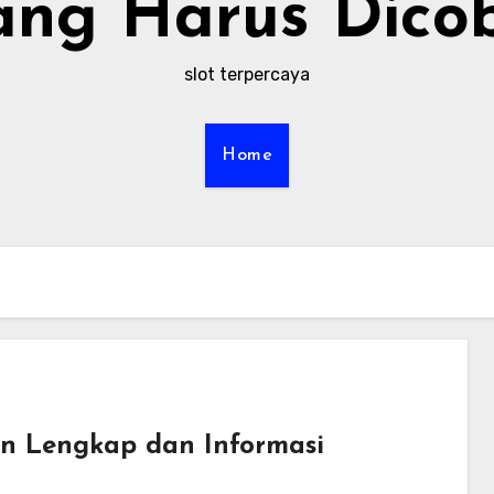
ang Harus Dico
slot terpercaya
Home
an Lengkap dan Informasi