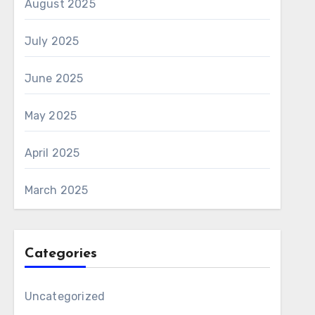
August 2025
July 2025
June 2025
May 2025
April 2025
March 2025
Categories
Uncategorized