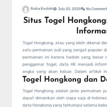
Rukia Kuchiki
July 20, 2025
No Commen
Situs Togel Hongkon
Informa
Togel Hongkong, atau yang lebih dikenal d
satu permainan judi yang sangat populer di
permainan ini karena hadiah yang besar
penggemar togel, data HK menjadi infor
angka yang akan keluar. Dalam artikel i
Togel Hongkong dan D
keluaran HK, pengeluaran HK, serta berbagai
Togel Hongkong adalah jenis permainan ju
dapat dimainkan oleh siapa saja di Indones
data Hongkong yang terkumpul selama bebe