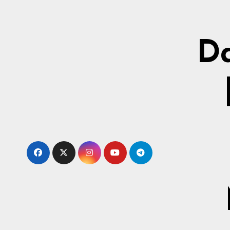
Skip
to
content
Da