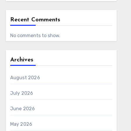
Recent Comments
No comments to show.
Archives
August 2026
July 2026
June 2026
May 2026