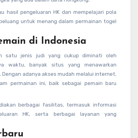
u hasil pengeluaran HK dan mempelajari pola
 peluang untuk menang dalam permainan togel
main di Indonesia
 satu jenis judi yang cukup diminati oleh
nnya waktu, banyak situs yang menawarkan
. Dengan adanya akses mudah melalui internet,
am permainan ini, baik sebagai pemain baru
diakan berbagai fasilitas, termasuk informasi
eluaran HK, serta berbagai layanan yang
rbaru