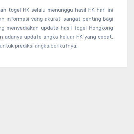
n togel HK selalu menunggu hasil HK hari ini
 informasi yang akurat, sangat penting bagi
ng menyediakan update hasil togel Hongkong
n adanya update angka keluar HK yang cepat,
untuk prediksi angka berikutnya.