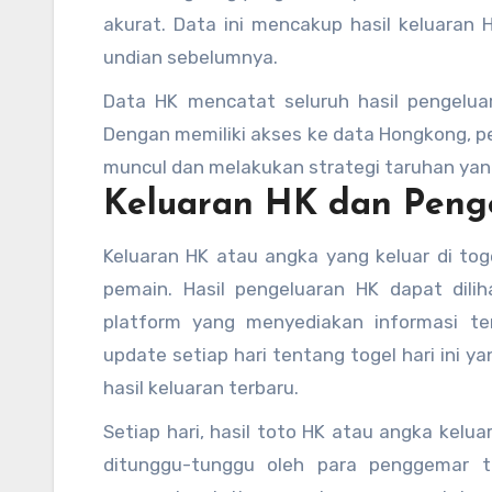
akurat. Data ini mencakup hasil keluaran 
undian sebelumnya.
Data HK mencatat seluruh hasil pengeluar
Dengan memiliki akses ke data Hongkong, pe
muncul dan melakukan strategi taruhan yang
Keluaran HK dan Peng
Keluaran HK atau angka yang keluar di toge
pemain. Hasil pengeluaran HK dapat dilih
platform yang menyediakan informasi te
update setiap hari tentang togel hari in
hasil keluaran terbaru.
Setiap hari, hasil toto HK atau angka kelu
ditunggu-tunggu oleh para penggemar to