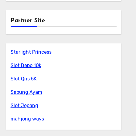
Partner Site
Starlight Princess
Slot Depo 10k
Slot Qris 5K
Sabung Ayam
Slot Jepang
mahjong ways