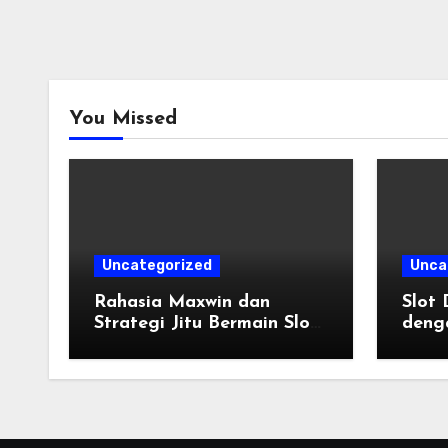
You Missed
Uncategorized
Unca
Rahasia Maxwin dan
Slot 
Strategi Jitu Bermain Slot
deng
Mahjong Scatter Hitam
Tamp
Gacor