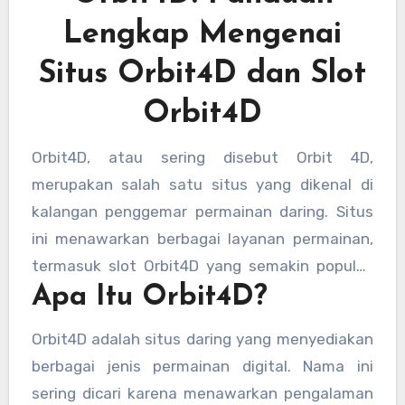
Lengkap Mengenai
Situs Orbit4D dan Slot
Orbit4D
Orbit4D, atau sering disebut Orbit 4D,
merupakan salah satu situs yang dikenal di
kalangan penggemar permainan daring. Situs
ini menawarkan berbagai layanan permainan,
termasuk slot Orbit4D yang semakin populer.
Apa Itu Orbit4D?
Artikel ini membahas secara lengkap informasi
tentang Orbit4D, fitur slot yang tersedia, dan
Orbit4D adalah situs daring yang menyediakan
hal-hal yang perlu diperhatikan bagi pengguna
berbagai jenis permainan digital. Nama ini
yang ingin memahami lebih dalam mengenai
sering dicari karena menawarkan pengalaman
platform ini