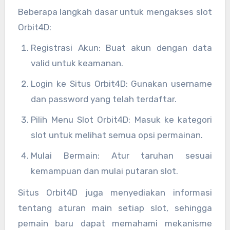
Beberapa langkah dasar untuk mengakses slot
Orbit4D:
Registrasi Akun: Buat akun dengan data
valid untuk keamanan.
Login ke Situs Orbit4D: Gunakan username
dan password yang telah terdaftar.
Pilih Menu Slot Orbit4D: Masuk ke kategori
slot untuk melihat semua opsi permainan.
Mulai Bermain: Atur taruhan sesuai
kemampuan dan mulai putaran slot.
Situs Orbit4D juga menyediakan informasi
tentang aturan main setiap slot, sehingga
pemain baru dapat memahami mekanisme