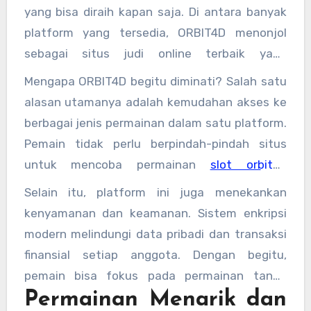
yang bisa diraih kapan saja. Di antara banyak
platform yang tersedia, ORBIT4D menonjol
sebagai situs judi online terbaik yang
memungkinkan pemain meraih jackpot impian
Mengapa ORBIT4D begitu diminati? Salah satu
mereka. Dengan kombinasi permainan menarik,
alasan utamanya adalah kemudahan akses ke
sistem aman, dan layanan profesional,
berbagai jenis permainan dalam satu platform.
ORBIT4D menawarkan pengalaman bermain
Pemain tidak perlu berpindah-pindah situs
yang berbeda dan memuaskan bagi para
untuk mencoba permainan
slot orbit4d
penggemar judi online.
berbeda karena semua tersedia secara
Selain itu, platform ini juga menekankan
lengkap. Dari slot online, live casino, hingga
kenyamanan dan keamanan. Sistem enkripsi
taruhan olahraga, ORBIT4D menghadirkan
modern melindungi data pribadi dan transaksi
variasi permainan yang bisa disesuaikan
finansial setiap anggota. Dengan begitu,
dengan strategi dan minat masing-masing
pemain bisa fokus pada permainan tanpa
pemain. Hal ini membuat kesempatan meraih
Permainan Menarik dan
khawatir tentang risiko keamanan. Ditambah
jackpot tidak hanya menjadi impian, tetapi