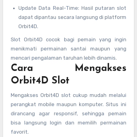
Update Data Real-Time: Hasil putaran slot
dapat dipantau secara langsung di platform
Orbit4D.
Slot Orbit4D cocok bagi pemain yang ingin
menikmati permainan santai maupun yang
mencari pengalaman taruhan lebih dinamis.
Cara Mengakses
Orbit4D Slot
Mengakses Orbit4D slot cukup mudah melalui
perangkat mobile maupun komputer. Situs ini
dirancang agar responsif, sehingga pemain
bisa langsung login dan memilih permainan
favorit.