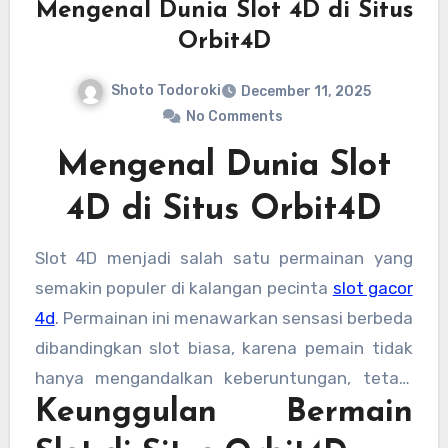
Mengenal Dunia Slot 4D di Situs
Orbit4D
Shoto Todoroki
December 11, 2025
No Comments
Mengenal Dunia Slot
4D di Situs Orbit4D
Slot 4D menjadi salah satu permainan yang
semakin populer di kalangan pecinta
slot gacor
4d
. Permainan ini menawarkan sensasi berbeda
dibandingkan slot biasa, karena pemain tidak
hanya mengandalkan keberuntungan, tetapi
Keunggulan Bermain
juga strategi dalam memilih angka dan pola
taruhan. Salah satu tempat terbaik untuk