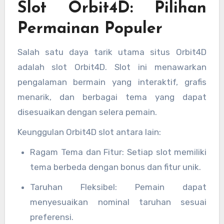
Slot Orbit4D: Pilihan
Permainan Populer
Salah satu daya tarik utama situs Orbit4D
adalah slot Orbit4D. Slot ini menawarkan
pengalaman bermain yang interaktif, grafis
menarik, dan berbagai tema yang dapat
disesuaikan dengan selera pemain.
Keunggulan Orbit4D slot antara lain:
Ragam Tema dan Fitur: Setiap slot memiliki
tema berbeda dengan bonus dan fitur unik.
Taruhan Fleksibel: Pemain dapat
menyesuaikan nominal taruhan sesuai
preferensi.