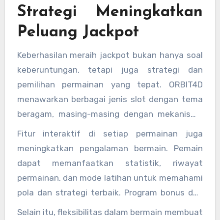
lagi, ORBIT4D memiliki server yang stabil dan
Strategi Meningkatkan
juga realistis bagi siapa saja yang bermain
performa game yang optimal sehingga momen
dengan cerdas.
Peluang Jackpot
kemenangan, termasuk peluang jackpot, dapat
dinikmati tanpa gangguan teknis.
Keberhasilan meraih jackpot bukan hanya soal
keberuntungan, tetapi juga strategi dan
pemilihan permainan yang tepat. ORBIT4D
menawarkan berbagai jenis slot dengan tema
beragam, masing-masing dengan mekanisme
bonus dan jackpot yang unik. Slot progresif,
Fitur interaktif di setiap permainan juga
misalnya, memberikan peluang besar untuk
meningkatkan pengalaman bermain. Pemain
kemenangan besar karena jackpot terus
dapat memanfaatkan statistik, riwayat
bertambah seiring waktu. Sementara itu,
permainan, dan mode latihan untuk memahami
permainan live casino menghadirkan dealer
pola dan strategi terbaik. Program bonus dan
profesional secara langsung sehingga
promosi yang transparan turut membantu
Selain itu, fleksibilitas dalam bermain membuat
memberikan sensasi nyata layaknya berada di