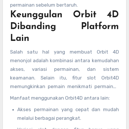
permainan sebelum bertaruh.
Keunggulan Orbit 4D
Dibanding Platform
Lain
Salah satu hal yang membuat Orbit 4D
menonjol adalah kombinasi antara kemudahan
akses, variasi permainan, dan sistem
keamanan. Selain itu, fitur slot Orbit4D
memungkinkan pemain menikmati permainan
dengan grafis menarik dan mekanisme yang
Manfaat menggunakan Orbit4D antara lain:
fair.
Akses permainan yang cepat dan mudah
melalui berbagai perangkat.