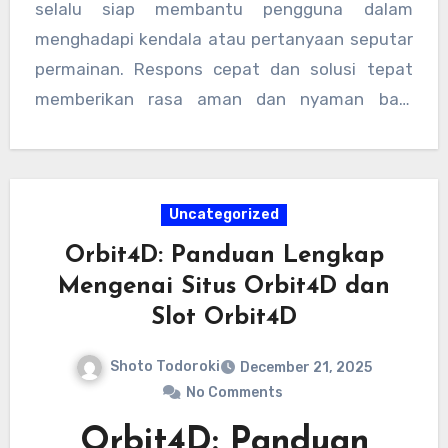
selalu siap membantu pengguna dalam
aktif 24 jam siap mendeteksi dan menangani
menghadapi kendala atau pertanyaan seputar
aktivitas mencurigakan secara cepat.
permainan. Respons cepat dan solusi tepat
memberikan rasa aman dan nyaman bagi
pemain. Dengan sistem aman, layanan andal,
dan kualitas permainan yang optimal, ORBIT4D
membuktikan dirinya sebagai situs judi online
Uncategorized
terbaik yang layak menjadi pilihan bagi siapa
saja yang ingin meraih jackpot impian mereka.
Orbit4D: Panduan Lengkap
Mengenai Situs Orbit4D dan
Slot Orbit4D
Shoto Todoroki
December 21, 2025
No Comments
Orbit4D: Panduan