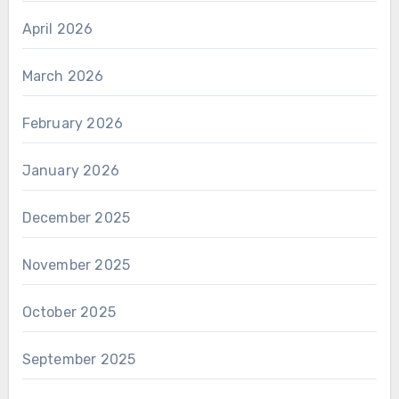
April 2026
March 2026
February 2026
January 2026
December 2025
November 2025
October 2025
September 2025