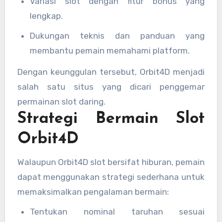
Variasi slot dengan fitur bonus yang
lengkap.
Dukungan teknis dan panduan yang
membantu pemain memahami platform.
Dengan keunggulan tersebut, Orbit4D menjadi
salah satu situs yang dicari penggemar
permainan slot daring.
Strategi Bermain Slot
Orbit4D
Walaupun Orbit4D slot bersifat hiburan, pemain
dapat menggunakan strategi sederhana untuk
memaksimalkan pengalaman bermain:
Tentukan nominal taruhan sesuai