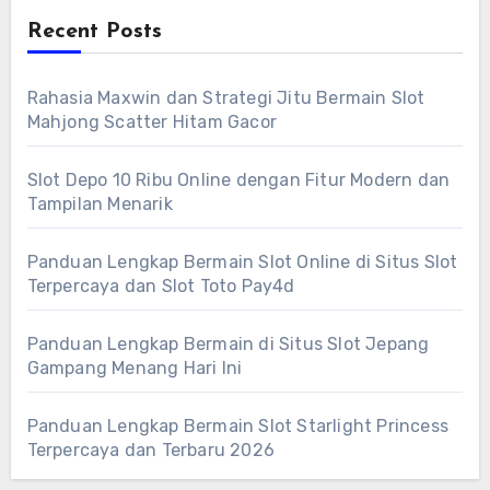
Recent Posts
Rahasia Maxwin dan Strategi Jitu Bermain Slot
Mahjong Scatter Hitam Gacor
Slot Depo 10 Ribu Online dengan Fitur Modern dan
Tampilan Menarik
Panduan Lengkap Bermain Slot Online di Situs Slot
Terpercaya dan Slot Toto Pay4d
Panduan Lengkap Bermain di Situs Slot Jepang
Gampang Menang Hari Ini
Panduan Lengkap Bermain Slot Starlight Princess
Terpercaya dan Terbaru 2026