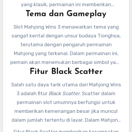
yang klasik, permainan ini memberikan
Tema dan Gameplay
pengalaman yang unik dan berbeda dari slot
lainnya. Dengan grafis yang indah dan simbol-
Slot Mahjong Wins 3 menawarkan tema yang
simbol yang khas, permainan ini
sangat kental dengan unsur budaya Tionghoa,
menggabungkan elemen-elemen tradisional
terutama dengan pengaruh permainan
dari permainan Mahjong dengan fitur-fitur
Mahjong yang terkenal. Dalam permainan ini,
modern yang menyenangkan. Salah satu fitur
pemain akan menemukan berbagai simbol yang
menarik dalam permainan ini adalah
Black
Fitur Black Scatter
terinspirasi dari elemen-elemen Mahjong,
Scatter
, yang memberikan peluang besar bagi
seperti ubin, angka, dan simbol kartu. Slot ini
pemain untuk meraih kemenangan besar.
Salah satu daya tarik utama dari Mahjong Wins
menawarkan lima gulungan dan sejumlah baris,
3 adalah fitur
Black Scatter
. Scatter dalam
yang memberikan banyak peluang untuk
permainan slot umumnya berfungsi untuk
menang. Pemain akan merasakan sensasi yang
memberikan kemenangan besar jika muncul
mirip dengan permainan tradisional Mahjong,
dalam jumlah tertentu di layar. Dalam Mahjong
namun dengan cara yang lebih modern dan
Wins 3, simbol Black Scatter memiliki kekuatan
Fitur Black Scatter memberikan kesempatan