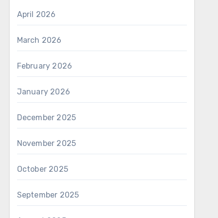
April 2026
March 2026
February 2026
January 2026
December 2025
November 2025
October 2025
September 2025