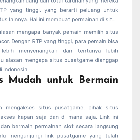
nangkan uang dari total taruhan yang mereka
P yang tinggi, yang berarti peluang untuk
us lainnya. Hal ini membuat permainan di situs
an.
 alasan mengapa banyak pemain memilih situs
or. Dengan RTP yang tinggi, para pemain bisa
lebih menyenangkan dan tentunya lebih
atu alasan mengapa situs pusatgame dianggap
i Indonesia.
es Mudah untuk Bermain
 mengakses situs pusatgame, pihak situs
akses kapan saja dan di mana saja. Link ini
an bermain permainan slot secara langsung
lu mengunjungi link pusatgame yang telah