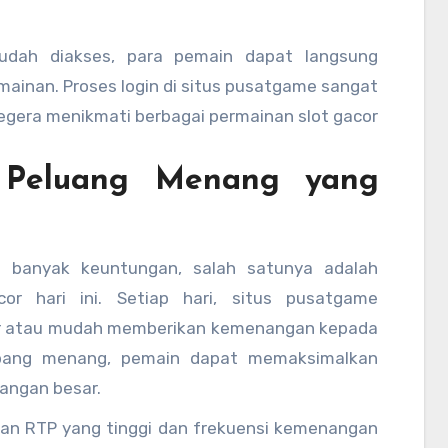
dah diakses, para pemain dapat langsung
mainan. Proses login di situs pusatgame sangat
gera menikmati berbagai permainan slot gacor
: Peluang Menang yang
 banyak keuntungan, salah satunya adalah
 hari ini. Setiap hari, situs pusatgame
or atau mudah memberikan kemenangan kepada
mpang menang, pemain dapat memaksimalkan
angan besar.
arkan RTP yang tinggi dan frekuensi kemenangan