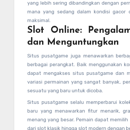
yang lebih sering dibandingkan dengan perm
mana yang sedang dalam kondisi gacor 
maksimal.
Slot Online: Pengal
dan Menguntungkan
Situs pusatgame juga menawarkan berbaga
berbagai perangkat. Baik menggunakan kom
dapat mengakses situs pusatgame dan me
variasi permainan yang sangat banyak, pe
sesuatu yang baru untuk dicoba.
Situs pusatgame selalu memperbarui kolek
baru yang menawarkan fitur menarik, graf
menang yang besar. Pemain dapat memilih 
dari slot klasik hingga slot modern dengan 