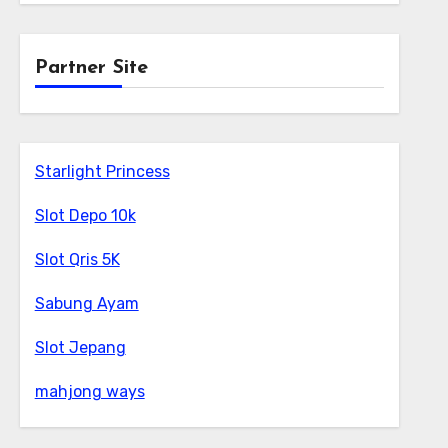
Partner Site
Starlight Princess
Slot Depo 10k
Slot Qris 5K
Sabung Ayam
Slot Jepang
mahjong ways