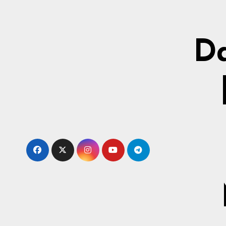
Skip
to
content
Da