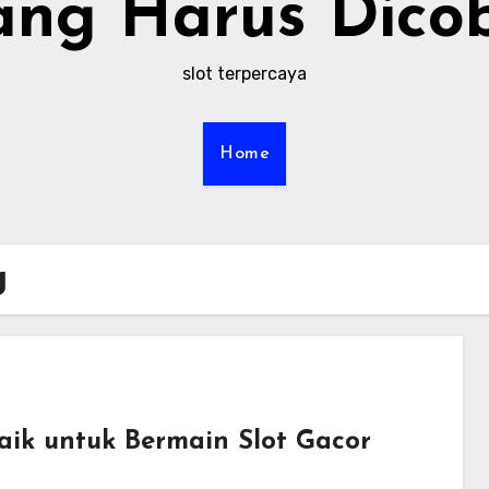
ang Harus Dico
slot terpercaya
Home
g
aik untuk Bermain Slot Gacor