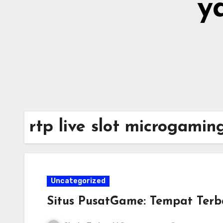
y
rtp live slot microgamin
Uncategorized
Situs PusatGame: Tempat Terb