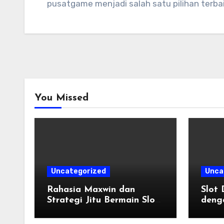
pusatgame menjadi salah satu pilihan terbaik
You Missed
Uncategorized
Unca
Rahasia Maxwin dan
Slot 
Strategi Jitu Bermain Slot
deng
Mahjong Scatter Hitam
Tamp
Gacor