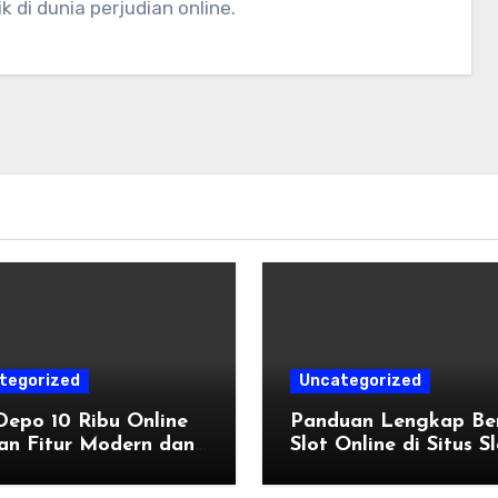
 di dunia perjudian online.
tegorized
Uncategorized
Depo 10 Ribu Online
Panduan Lengkap Be
an Fitur Modern dan
Slot Online di Situs S
ilan Menarik
Terpercaya dan Slot 
Pay4d