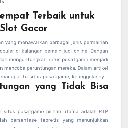
ts
Tempat Terbaik untuk
Slot Gacor
an yang menawarkan berbagai jenis permainan
puler di kalangan pemain judi online. Dengan
 dan menguntungkan, situs pusatgame menjadi
in mencoba peruntungan mereka. Dalam artikel
enai apa itu situs pusatgame, keunggulannya,
tungan yang Tidak Bisa
h para pemain untuk bermain slot online.
n situs pusatgame pilihan utama adalah RTP
lah persentase teoretis yang menunjukkan