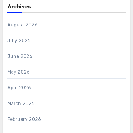
Archives
August 2026
July 2026
June 2026
May 2026
April 2026
March 2026
February 2026