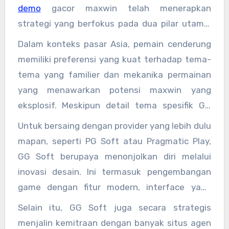
demo
gacor maxwin telah menerapkan
strategi yang berfokus pada dua pilar utama:
lokalisasi konten dan optimalisasi peluang
Dalam konteks pasar Asia, pemain cenderung
kemenangan. Strategi ini sangat penting untuk
memiliki preferensi yang kuat terhadap tema-
memenangkan hati pemain yang sangat kritis
tema yang familier dan mekanika permainan
terhadap persentase pengembalian (RTP) dan
yang menawarkan potensi maxwin yang
keadilan permainan.
eksplosif. Meskipun detail tema spesifik GG
Soft tidak sejelas kompetitor besar, orientasi
Untuk bersaing dengan provider yang lebih dulu
mereka pada game yang dianggap “gacor”
mapan, seperti PG Soft atau Pragmatic Play,
(mudah menang) dan menyediakan jackpot
GG Soft berupaya menonjolkan diri melalui
transparan merupakan upaya strategis untuk
inovasi desain. Ini termasuk pengembangan
menyesuaikan diri dengan tren pasar lokal.
game dengan fitur modern, interface yang
Mereka tahu bahwa di pasar ini, popularitas
ramah pengguna mobile, dan kecepatan
Selain itu, GG Soft juga secara strategis
sebuah provider sering kali didorong oleh
loading yang superior. Keunggulan teknis ini
menjalin kemitraan dengan banyak situs agen
testimoni mulut ke mulut tentang