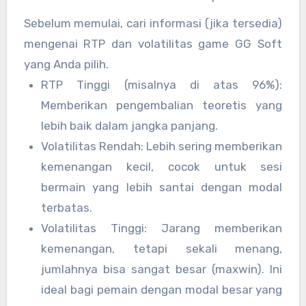
GG Soft, adalah manajemen risiko yang baik,
Sebelum memulai, cari informasi (jika tersedia)
namun ada beberapa taktik spesifik yang
mengenai RTP dan volatilitas game GG Soft
dapat dipertimbangkan.
yang Anda pilih.
RTP Tinggi (misalnya di atas 96%):
Memberikan pengembalian teoretis yang
lebih baik dalam jangka panjang.
Volatilitas Rendah: Lebih sering memberikan
kemenangan kecil, cocok untuk sesi
bermain yang lebih santai dengan modal
terbatas.
Volatilitas Tinggi: Jarang memberikan
kemenangan, tetapi sekali menang,
jumlahnya bisa sangat besar (maxwin). Ini
ideal bagi pemain dengan modal besar yang