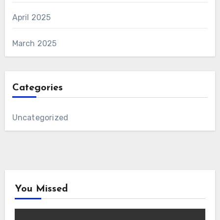
April 2025
March 2025
Categories
Uncategorized
You Missed