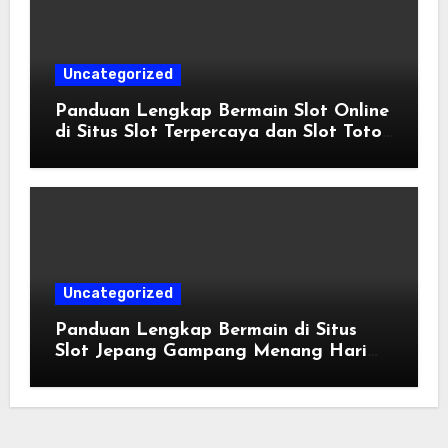
Uncategorized
Panduan Lengkap Bermain Slot Online
di Situs Slot Terpercaya dan Slot Toto
Pay4d
Uncategorized
Panduan Lengkap Bermain di Situs
Slot Jepang Gampang Menang Hari
Ini