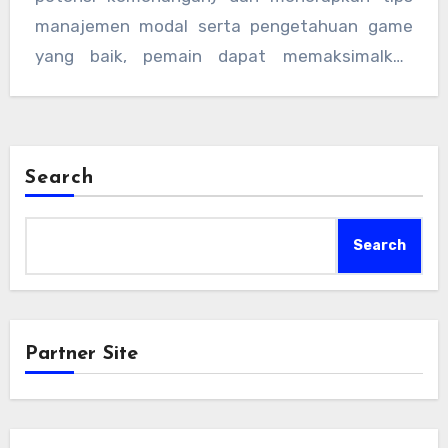
finansial Anda.
manajemen modal serta pengetahuan game
yang baik, pemain dapat memaksimalkan
peluang mereka untuk mendapatkan
pengalaman bermain yang paling optimal dan
bertanggung jawab.
Search
Search
Partner Site