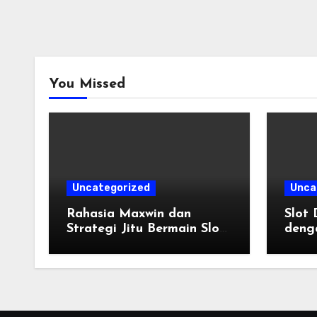
You Missed
Uncategorized
Unca
Rahasia Maxwin dan
Slot 
Strategi Jitu Bermain Slot
deng
Mahjong Scatter Hitam
Tamp
Gacor