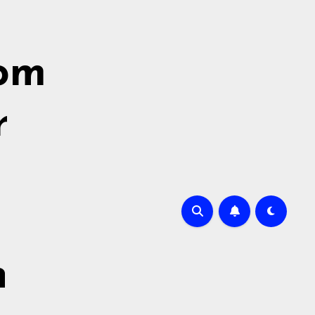
com
r
n