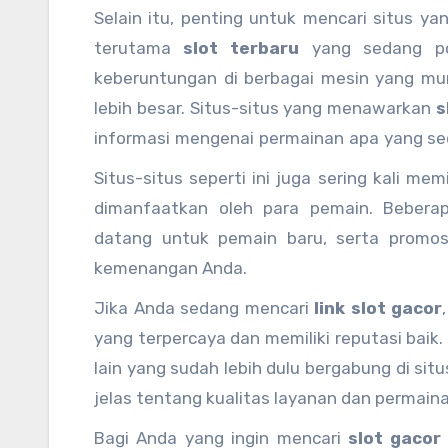
Selain itu, penting untuk mencari situs ya
terutama
slot terbaru
yang sedang po
keberuntungan di berbagai mesin yang m
lebih besar. Situs-situs yang menawarkan
s
informasi mengenai permainan apa yang 
para pemain.
Situs-situs seperti ini juga sering kali mem
dimanfaatkan oleh para pemain. Bebera
datang untuk pemain baru, serta promos
kemenangan Anda.
Jika Anda sedang mencari
link slot gacor
yang terpercaya dan memiliki reputasi baik
lain yang sudah lebih dulu bergabung di si
jelas tentang kualitas layanan dan permain
Bagi Anda yang ingin mencari
slot gacor 