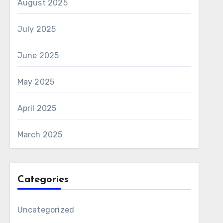
August 2025
July 2025
June 2025
May 2025
April 2025
March 2025
Categories
Uncategorized