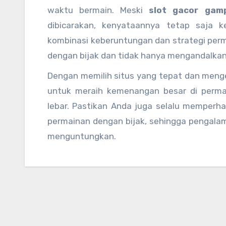
waktu bermain. Meski
slot gacor ga
dibicarakan, kenyataannya tetap saja k
kombinasi keberuntungan dan strategi perm
dengan bijak dan tidak hanya mengandalka
Dengan memilih situs yang tepat dan meng
untuk meraih kemenangan besar di permai
lebar. Pastikan Anda juga selalu memperh
permainan dengan bijak, sehingga pengala
menguntungkan.