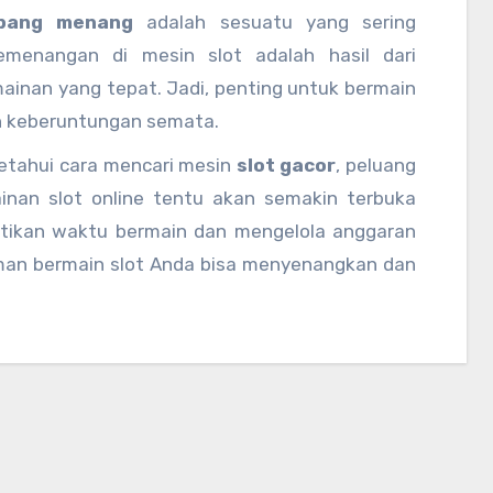
mpang menang
adalah sesuatu yang sering
emenangan di mesin slot adalah hasil dari
ainan yang tepat. Jadi, penting untuk bermain
n keberuntungan semata.
etahui cara mencari mesin
slot gacor
, peluang
nan slot online tentu akan semakin terbuka
atikan waktu bermain dan mengelola anggaran
man bermain slot Anda bisa menyenangkan dan