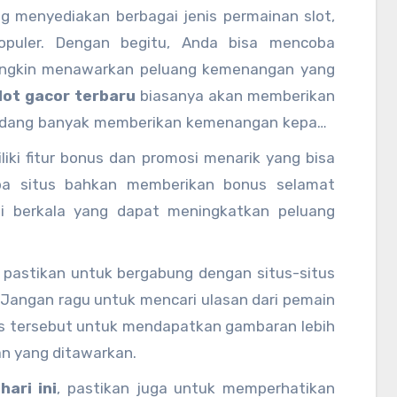
ng menyediakan berbagai jenis permainan slot,
puler. Dengan begitu, Anda bisa mencoba
ungkin menawarkan peluang kemenangan yang
lot gacor terbaru
biasanya akan memberikan
sedang banyak memberikan kemenangan kepada
iliki fitur bonus dan promosi menarik yang bisa
pa situs bahkan memberikan bonus selamat
i berkala yang dapat meningkatkan peluang
, pastikan untuk bergabung dengan situs-situs
. Jangan ragu untuk mencari ulasan dari pemain
tus tersebut untuk mendapatkan gambaran lebih
an yang ditawarkan.
hari ini
, pastikan juga untuk memperhatikan