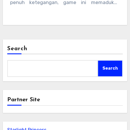
penuh ketegangan, game ini memadukan
elemen keberanian, strategi, dan kecepatan
berpikir dalam satu permainan. Dengan
menggunakan fitur auto cash out, menerapkan
manajemen saldo yang ketat, serta bermain
secara konsisten, Anda bisa menikmati sensasi
Search
Spaceman slot
mahjong scatter hitam
sekaligus meningkatkan peluang kemenangan.
Search
Bagi Anda yang bosan dengan slot klasik dan
ingin pengalaman yang lebih intens dan
interaktif, Spaceman layak masuk dalam
daftar permainan favorit.
Partner Site
Starlight Princess