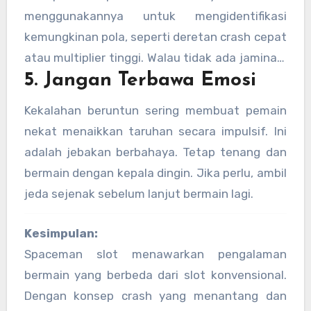
menggunakannya untuk mengidentifikasi
kemungkinan pola, seperti deretan crash cepat
atau multiplier tinggi. Walau tidak ada jaminan,
5. Jangan Terbawa Emosi
analisa tren ini bisa membantu Anda membuat
keputusan yang lebih cerdas.
Kekalahan beruntun sering membuat pemain
nekat menaikkan taruhan secara impulsif. Ini
adalah jebakan berbahaya. Tetap tenang dan
bermain dengan kepala dingin. Jika perlu, ambil
jeda sejenak sebelum lanjut bermain lagi.
Kesimpulan:
Spaceman slot menawarkan pengalaman
bermain yang berbeda dari slot konvensional.
Dengan konsep crash yang menantang dan