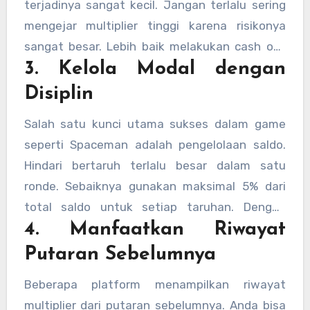
terjadinya sangat kecil. Jangan terlalu sering
mengejar multiplier tinggi karena risikonya
sangat besar. Lebih baik melakukan cash out
3. Kelola Modal dengan
secara konsisten di angka rendah untuk
mengamankan modal dan memperbesar
Disiplin
peluang keuntungan jangka panjang.
Salah satu kunci utama sukses dalam game
seperti Spaceman adalah pengelolaan saldo.
Hindari bertaruh terlalu besar dalam satu
ronde. Sebaiknya gunakan maksimal 5% dari
total saldo untuk setiap taruhan. Dengan
4. Manfaatkan Riwayat
begitu, Anda punya lebih banyak kesempatan
untuk bermain dan menyesuaikan strategi jika
Putaran Sebelumnya
pola crash berubah.
Beberapa platform menampilkan riwayat
multiplier dari putaran sebelumnya. Anda bisa