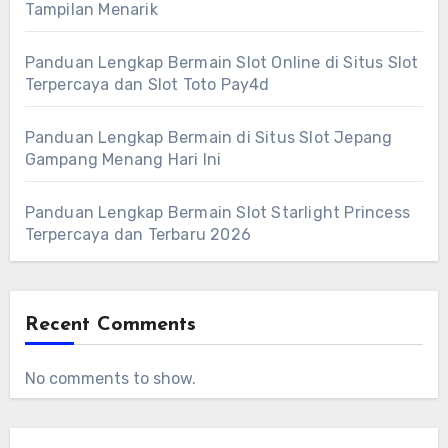
Tampilan Menarik
Panduan Lengkap Bermain Slot Online di Situs Slot
Terpercaya dan Slot Toto Pay4d
Panduan Lengkap Bermain di Situs Slot Jepang
Gampang Menang Hari Ini
Panduan Lengkap Bermain Slot Starlight Princess
Terpercaya dan Terbaru 2026
Recent Comments
No comments to show.