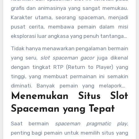
bermain yang berbeda dibandingkan dengan
grafis dan animasinya yang sangat memukau.
slot-slot lainnya. Para pemain akan dibawa
Karakter utama, seorang spaceman, menjadi
menjelajahi galaksi sambil menikmati berbagai
pusat cerita, membawa pemain dalam misi
fitur bonus dan peluang kemenangan besar.
eksplorasi luar angkasa yang penuh tantangan.
Fitur-fitur permainan ini seperti simbol wild,
Tidak hanya menawarkan pengalaman bermain
scatter, serta putaran gratis menambah
yang seru,
slot spaceman gacor
juga dikenal
keseruan dan memberikan kesempatan untuk
dengan tingkat RTP (Return to Player) yang
memenangkan hadiah besar.
tinggi, yang membuat permainan ini semakin
diminati. Banyak pemain yang melaporkan
Menemukan Situs Slot
kemenangan besar dengan bermain di
situs
slot spaceman
yang terpercaya.
Spaceman yang Tepat
Saat bermain
spaceman pragmatic play
,
penting bagi pemain untuk memilih situs yang