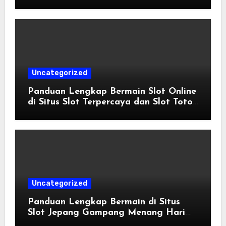
Uncategorized
Panduan Lengkap Bermain Slot Online
di Situs Slot Terpercaya dan Slot Toto
Pay4d
Uncategorized
Panduan Lengkap Bermain di Situs
Slot Jepang Gampang Menang Hari
Ini