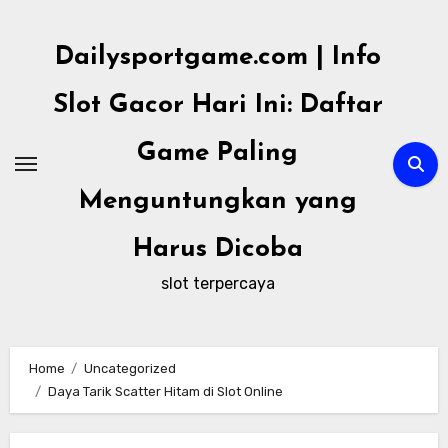
Skip
to
Dailysportgame.com | Info
content
Slot Gacor Hari Ini: Daftar
Game Paling
Menguntungkan yang
Harus Dicoba
slot terpercaya
Home
Uncategorized
Daya Tarik Scatter Hitam di Slot Online