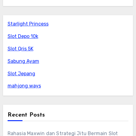
Starlight Princess
Slot Depo 10k
Slot Qris 5K
Sabung Ayam
Slot Jepang
mahjong ways
Recent Posts
Rahasia Maxwin dan Strategi Jitu Bermain Slot