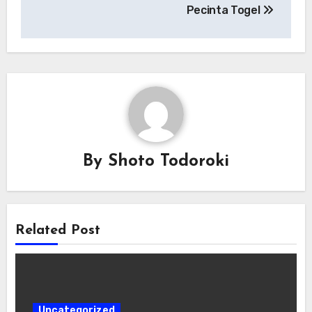
Pecinta Togel
By
Shoto Todoroki
Related Post
Uncategorized