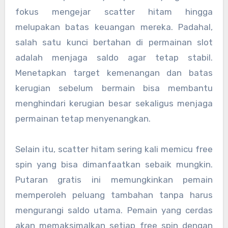
fokus mengejar scatter hitam hingga
melupakan batas keuangan mereka. Padahal,
salah satu kunci bertahan di permainan slot
adalah menjaga saldo agar tetap stabil.
Menetapkan target kemenangan dan batas
kerugian sebelum bermain bisa membantu
menghindari kerugian besar sekaligus menjaga
permainan tetap menyenangkan.
Selain itu, scatter hitam sering kali memicu free
spin yang bisa dimanfaatkan sebaik mungkin.
Putaran gratis ini memungkinkan pemain
memperoleh peluang tambahan tanpa harus
mengurangi saldo utama. Pemain yang cerdas
akan memaksimalkan setiap free spin dengan