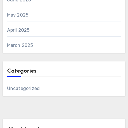
May 2025
April 2025
March 2025
Categories
Uncategorized