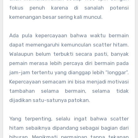
fokus penuh karena di sanalah potensi
kemenangan besar sering kali muncul.
Ada pula kepercayaan bahwa waktu bermain
dapat memengaruhi kemunculan scatter hitam.
Walaupun belum terbukti secara pasti, banyak
pemain merasa lebih percaya diri bermain pada
jam-jam tertentu yang dianggap lebih “longgar”.
Kepercayaan semacam ini bisa menjadi motivasi
tambahan selama bermain, selama tidak
dijadikan satu-satunya patokan.
Yang terpenting, selalu ingat bahwa scatter
hitam sebaiknya dipandang sebagai bagian dari
hiburan. Menikmati permainan tanpa tekanan