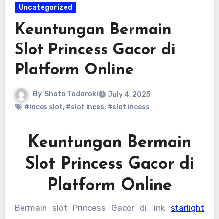
Uncategorized
Keuntungan Bermain
Slot Princess Gacor di
Platform Online
By
Shoto Todoroki
July 4, 2025
#inces slot
,
#slot inces
,
#slot incess
Keuntungan Bermain
Slot Princess Gacor di
Platform Online
Bermain slot Princess Gacor di link
starlight