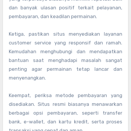
dan banyak ulasan positif terkait pelayanan,
pembayaran, dan keadilan permainan.
Ketiga, pastikan situs menyediakan layanan
customer service yang responsif dan ramah.
Kemudahan menghubungi dan mendapatkan
bantuan saat menghadapi masalah sangat
penting agar permainan tetap lancar dan
menyenangkan.
Keempat, periksa metode pembayaran yang
disediakan. Situs resmi biasanya menawarkan
berbagai opsi pembayaran, seperti transfer
bank, e-wallet, dan kartu kredit, serta proses
transaksi yang cepat dan aman.