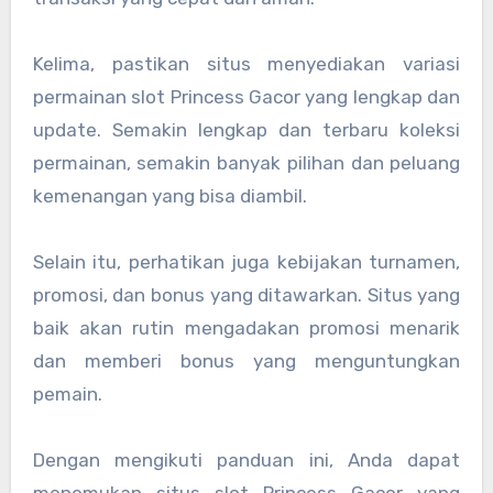
Kelima, pastikan situs menyediakan variasi
permainan slot Princess Gacor yang lengkap dan
update. Semakin lengkap dan terbaru koleksi
permainan, semakin banyak pilihan dan peluang
kemenangan yang bisa diambil.
Selain itu, perhatikan juga kebijakan turnamen,
promosi, dan bonus yang ditawarkan. Situs yang
baik akan rutin mengadakan promosi menarik
dan memberi bonus yang menguntungkan
pemain.
Dengan mengikuti panduan ini, Anda dapat
menemukan situs slot Princess Gacor yang