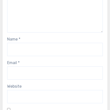
Name
*
Email
*
Website