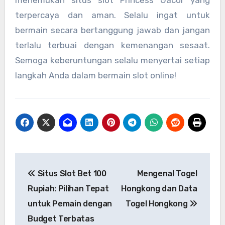
terpercaya dan aman. Selalu ingat untuk
bermain secara bertanggung jawab dan jangan
terlalu terbuai dengan kemenangan sesaat.
Semoga keberuntungan selalu menyertai setiap
langkah Anda dalam bermain slot online!
Post
Situs Slot Bet 100
Mengenal Togel
navigation
Rupiah: Pilihan Tepat
Hongkong dan Data
untuk Pemain dengan
Togel Hongkong
Budget Terbatas