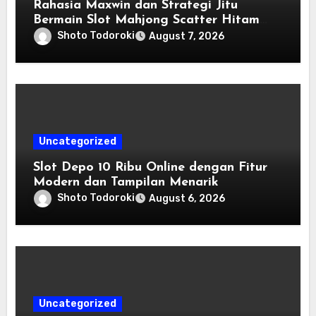
Rahasia Maxwin dan Strategi Jitu
Bermain Slot Mahjong Scatter Hitam
Gacor
Shoto Todoroki
August 7, 2026
Uncategorized
Slot Depo 10 Ribu Online dengan Fitur
Modern dan Tampilan Menarik
Shoto Todoroki
August 6, 2026
Uncategorized