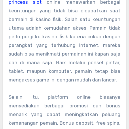
princess slot
online menawarkan berbagai
keuntungan yang tidak bisa didapatkan saat
bermain di kasino fisik. Salah satu keuntungan
utama adalah kemudahan akses. Pemain tidak
perlu pergi ke kasino fisik karena cukup dengan
perangkat yang terhubung internet, mereka
sudah bisa menikmati permainan ini kapan saja
dan di mana saja. Baik melalui ponsel pintar,
tablet, maupun komputer, pemain tetap bisa
mengakses game ini dengan mudah dan lancar.
Selain itu, platform online biasanya
menyediakan berbagai promosi dan bonus
menarik yang dapat meningkatkan peluang
kemenangan pemain. Bonus deposit, free spins,