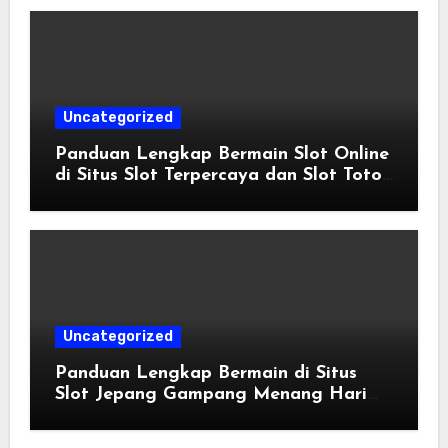
Uncategorized
Panduan Lengkap Bermain Slot Online
di Situs Slot Terpercaya dan Slot Toto
Pay4d
Uncategorized
Panduan Lengkap Bermain di Situs
Slot Jepang Gampang Menang Hari
Ini