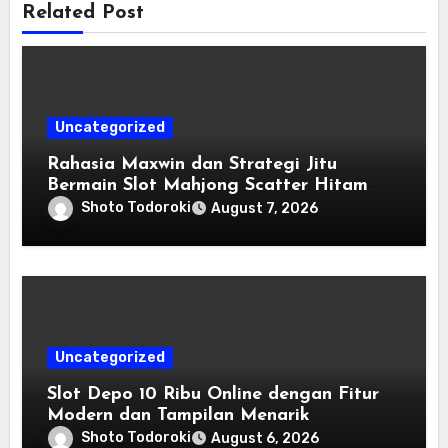
Related Post
Uncategorized
Rahasia Maxwin dan Strategi Jitu
Bermain Slot Mahjong Scatter Hitam
Gacor
Shoto Todoroki
August 7, 2026
Uncategorized
Slot Depo 10 Ribu Online dengan Fitur
Modern dan Tampilan Menarik
Shoto Todoroki
August 6, 2026