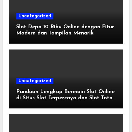
Uncategorized
Slot Depo 10 Ribu Online dengan Fitur
Modern dan Tampilan Menarik
Uncategorized
Panduan Lengkap Bermain Slot Online
di Situs Slot Terpercaya dan Slot Toto
Pay4d