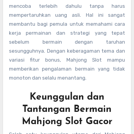
mencoba terlebih dahulu tanpa harus
mempertaruhkan uang asli. Hal ini sangat
membantu bagi pemula untuk memahami cara
kerja permainan dan strategi yang tepat
sebelum bermain dengan taruhan
sesungguhnya. Dengan keberagaman tema dan
variasi fitur bonus, Mahjong Slot mampu
memberikan pengalaman bermain yang tidak
monoton dan selalu menantang.
Keunggulan dan
Tantangan Bermain
Mahjong Slot Gacor