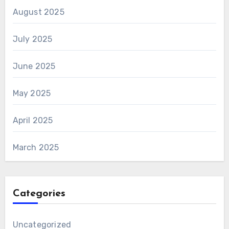
August 2025
July 2025
June 2025
May 2025
April 2025
March 2025
Categories
Uncategorized