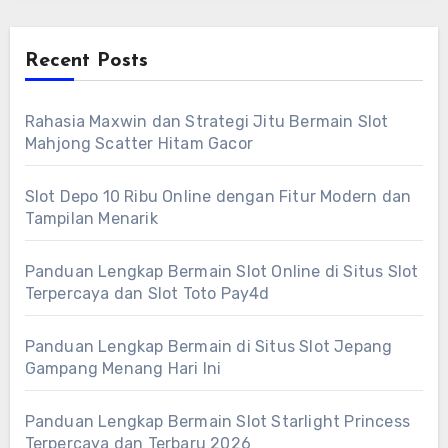
Recent Posts
Rahasia Maxwin dan Strategi Jitu Bermain Slot
Mahjong Scatter Hitam Gacor
Slot Depo 10 Ribu Online dengan Fitur Modern dan
Tampilan Menarik
Panduan Lengkap Bermain Slot Online di Situs Slot
Terpercaya dan Slot Toto Pay4d
Panduan Lengkap Bermain di Situs Slot Jepang
Gampang Menang Hari Ini
Panduan Lengkap Bermain Slot Starlight Princess
Terpercaya dan Terbaru 2026