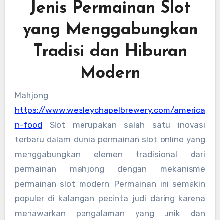
Jenis Permainan Slot
yang Menggabungkan
Tradisi dan Hiburan
Modern
Mahjong
https://www.wesleychapelbrewery.com/america
n-food
Slot merupakan salah satu inovasi
terbaru dalam dunia permainan slot online yang
menggabungkan elemen tradisional dari
permainan mahjong dengan mekanisme
permainan slot modern. Permainan ini semakin
populer di kalangan pecinta judi daring karena
menawarkan pengalaman yang unik dan