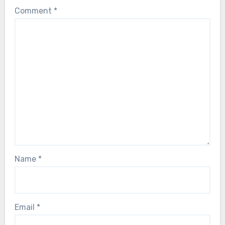
Comment
*
Name
*
Email
*