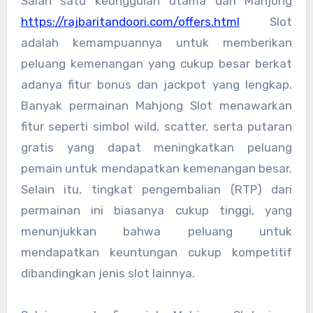
Salah satu keunggulan utama dari Mahjong
https://rajbaritandoori.com/offers.html
Slot
adalah kemampuannya untuk memberikan
peluang kemenangan yang cukup besar berkat
adanya fitur bonus dan jackpot yang lengkap.
Banyak permainan Mahjong Slot menawarkan
fitur seperti simbol wild, scatter, serta putaran
gratis yang dapat meningkatkan peluang
pemain untuk mendapatkan kemenangan besar.
Selain itu, tingkat pengembalian (RTP) dari
permainan ini biasanya cukup tinggi, yang
menunjukkan bahwa peluang untuk
mendapatkan keuntungan cukup kompetitif
dibandingkan jenis slot lainnya.