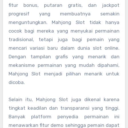
fitur bonus, putaran gratis, dan jackpot
progresif yang membuatnya semakin
menguntungkan. Mahjong Slot tidak hanya
cocok bagi mereka yang menyukai permainan
tradisional, tetapi juga bagi pemain yang
mencari variasi baru dalam dunia slot online.
Dengan tampilan grafis yang menarik dan
mekanisme permainan yang mudah dipahami,
Mahjong Slot menjadi pilihan menarik untuk
dicoba.
Selain itu, Mahjong Slot juga dikenal karena
tingkat keadilan dan transparansi yang tinggi.
Banyak platform penyedia permainan ini
menawarkan fitur demo sehingga pemain dapat