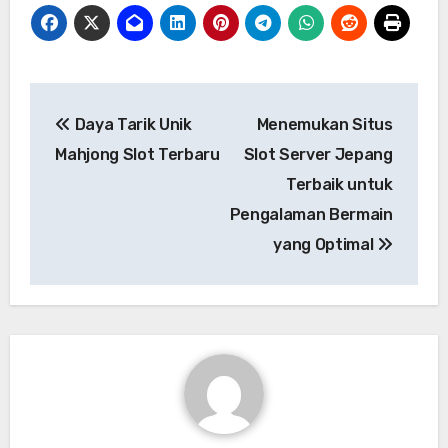
Post
Daya Tarik Unik
Menemukan Situs
navigation
Mahjong Slot Terbaru
Slot Server Jepang
Terbaik untuk
Pengalaman Bermain
yang Optimal