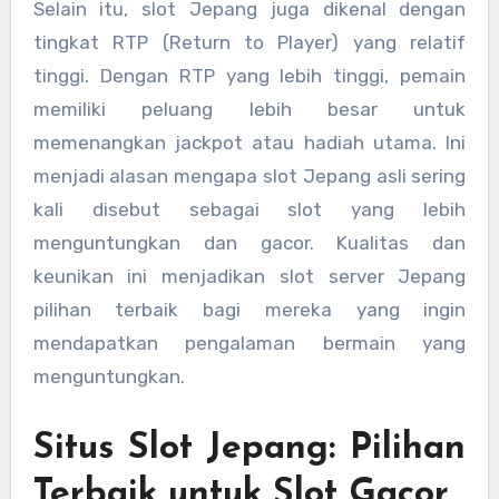
Selain itu, slot Jepang juga dikenal dengan
tingkat RTP (Return to Player) yang relatif
tinggi. Dengan RTP yang lebih tinggi, pemain
memiliki peluang lebih besar untuk
memenangkan jackpot atau hadiah utama. Ini
menjadi alasan mengapa slot Jepang asli sering
kali disebut sebagai slot yang lebih
menguntungkan dan gacor. Kualitas dan
keunikan ini menjadikan slot server Jepang
pilihan terbaik bagi mereka yang ingin
mendapatkan pengalaman bermain yang
menguntungkan.
Situs Slot Jepang: Pilihan
Terbaik untuk Slot Gacor