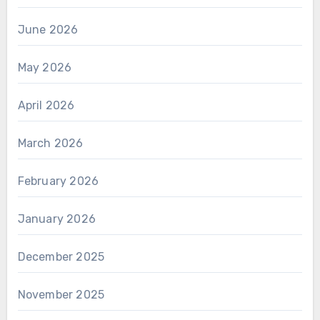
June 2026
May 2026
April 2026
March 2026
February 2026
January 2026
December 2025
November 2025