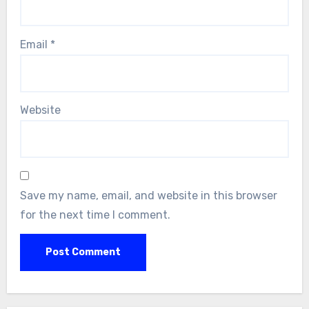
Email
*
Website
Save my name, email, and website in this browser
for the next time I comment.