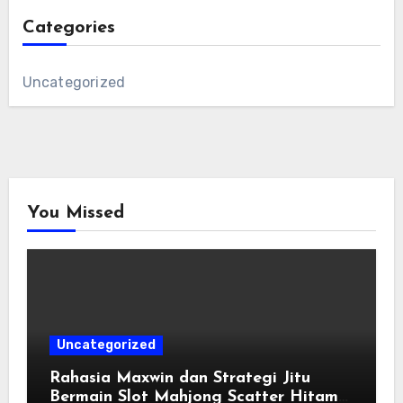
Categories
Uncategorized
You Missed
Uncategorized
Rahasia Maxwin dan Strategi Jitu
Bermain Slot Mahjong Scatter Hitam