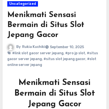
Uncategorized
Menikmati Sensasi
Bermain di Situs Slot
Jepang Gacor
By
Rukia Kuchiki
September 10, 2025
#link slot gacor server jepang
,
#pro jp slot
,
#situs
gacor server jepang
,
#situs slot jepang gacor
,
#slot
online server jepang
Menikmati Sensasi
Bermain di Situs Slot
Jepang Gacor