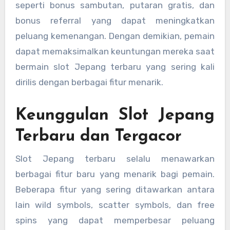
seperti bonus sambutan, putaran gratis, dan
bonus referral yang dapat meningkatkan
peluang kemenangan. Dengan demikian, pemain
dapat memaksimalkan keuntungan mereka saat
bermain slot Jepang terbaru yang sering kali
dirilis dengan berbagai fitur menarik.
Keunggulan Slot Jepang
Terbaru dan Tergacor
Slot Jepang terbaru selalu menawarkan
berbagai fitur baru yang menarik bagi pemain.
Beberapa fitur yang sering ditawarkan antara
lain wild symbols, scatter symbols, dan free
spins yang dapat memperbesar peluang