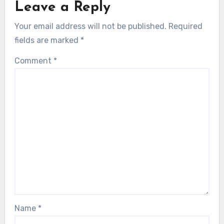
Leave a Reply
Your email address will not be published.
Required
fields are marked
*
Comment
*
Name
*