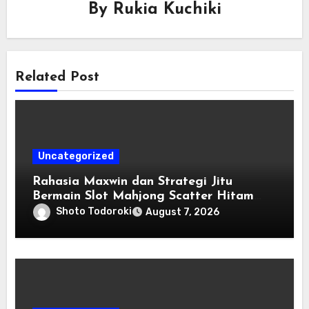
By
Rukia Kuchiki
Related Post
Uncategorized
Rahasia Maxwin dan Strategi Jitu
Bermain Slot Mahjong Scatter Hitam
Gacor
Shoto Todoroki
August 7, 2026