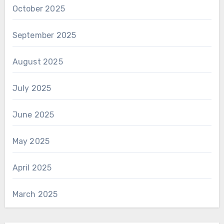
October 2025
September 2025
August 2025
July 2025
June 2025
May 2025
April 2025
March 2025