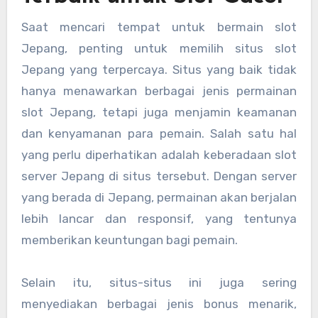
Saat mencari tempat untuk bermain slot
Jepang, penting untuk memilih situs slot
Jepang yang terpercaya. Situs yang baik tidak
hanya menawarkan berbagai jenis permainan
slot Jepang, tetapi juga menjamin keamanan
dan kenyamanan para pemain. Salah satu hal
yang perlu diperhatikan adalah keberadaan slot
server Jepang di situs tersebut. Dengan server
yang berada di Jepang, permainan akan berjalan
lebih lancar dan responsif, yang tentunya
memberikan keuntungan bagi pemain.
Selain itu, situs-situs ini juga sering
menyediakan berbagai jenis bonus menarik,