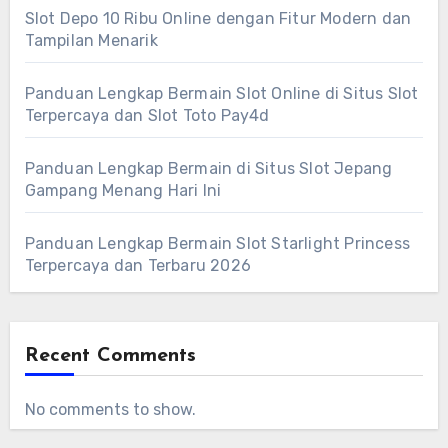
Slot Depo 10 Ribu Online dengan Fitur Modern dan
Tampilan Menarik
Panduan Lengkap Bermain Slot Online di Situs Slot
Terpercaya dan Slot Toto Pay4d
Panduan Lengkap Bermain di Situs Slot Jepang
Gampang Menang Hari Ini
Panduan Lengkap Bermain Slot Starlight Princess
Terpercaya dan Terbaru 2026
Recent Comments
No comments to show.