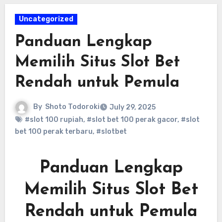
Uncategorized
Panduan Lengkap
Memilih Situs Slot Bet
Rendah untuk Pemula
By
Shoto Todoroki
July 29, 2025
#slot 100 rupiah
,
#slot bet 100 perak gacor
,
#slot
bet 100 perak terbaru
,
#slotbet
Panduan Lengkap
Memilih Situs Slot Bet
Rendah untuk Pemula