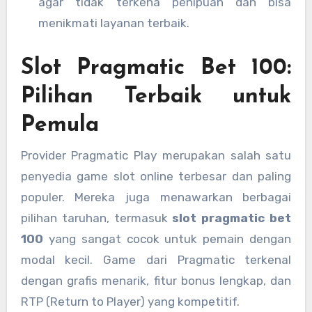
agar tidak terkena penipuan dan bisa
menikmati layanan terbaik.
Slot Pragmatic Bet 100:
Pilihan Terbaik untuk
Pemula
Provider Pragmatic Play merupakan salah satu
penyedia game slot online terbesar dan paling
populer. Mereka juga menawarkan berbagai
pilihan taruhan, termasuk
slot pragmatic bet
100
yang sangat cocok untuk pemain dengan
modal kecil. Game dari Pragmatic terkenal
dengan grafis menarik, fitur bonus lengkap, dan
RTP (Return to Player) yang kompetitif.