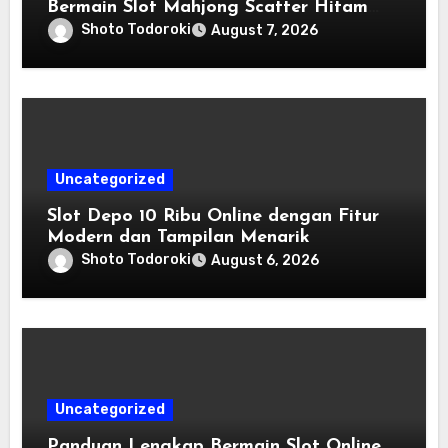
Bermain Slot Mahjong Scatter Hitam
Gacor
Shoto Todoroki
August 7, 2026
Uncategorized
Slot Depo 10 Ribu Online dengan Fitur
Modern dan Tampilan Menarik
Shoto Todoroki
August 6, 2026
Uncategorized
Panduan Lengkap Bermain Slot Online