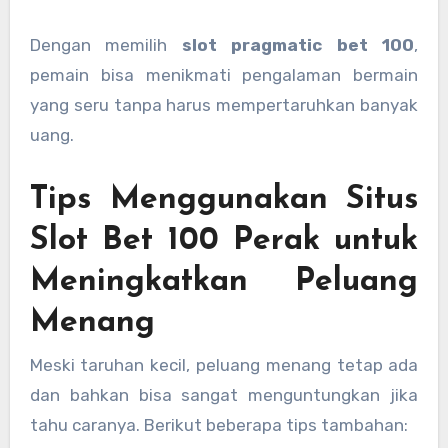
Dengan memilih
slot pragmatic bet 100
,
pemain bisa menikmati pengalaman bermain
yang seru tanpa harus mempertaruhkan banyak
uang.
Tips Menggunakan Situs
Slot Bet 100 Perak untuk
Meningkatkan Peluang
Menang
Meski taruhan kecil, peluang menang tetap ada
dan bahkan bisa sangat menguntungkan jika
tahu caranya. Berikut beberapa tips tambahan: