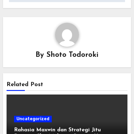
By
Shoto Todoroki
Related Post
Uncategorized
Rahasia Maxwin dan Strategi Jitu