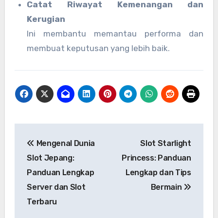
Catat Riwayat Kemenangan dan
Kerugian
Ini membantu memantau performa dan
membuat keputusan yang lebih baik.
Post
Mengenal Dunia
Slot Starlight
navigation
Slot Jepang:
Princess: Panduan
Panduan Lengkap
Lengkap dan Tips
Server dan Slot
Bermain
Terbaru