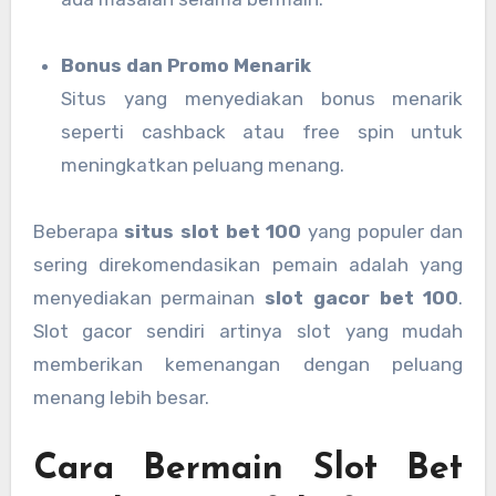
Bonus dan Promo Menarik
Situs yang menyediakan bonus menarik
seperti cashback atau free spin untuk
meningkatkan peluang menang.
Beberapa
situs slot bet 100
yang populer dan
sering direkomendasikan pemain adalah yang
menyediakan permainan
slot gacor bet 100
.
Slot gacor sendiri artinya slot yang mudah
memberikan kemenangan dengan peluang
menang lebih besar.
Cara Bermain Slot Bet