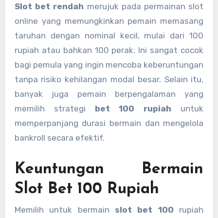
Slot bet rendah
merujuk pada permainan slot
online yang memungkinkan pemain memasang
taruhan dengan nominal kecil, mulai dari 100
rupiah atau bahkan 100 perak. Ini sangat cocok
bagi pemula yang ingin mencoba keberuntungan
tanpa risiko kehilangan modal besar. Selain itu,
banyak juga pemain berpengalaman yang
memilih strategi
bet 100 rupiah
untuk
memperpanjang durasi bermain dan mengelola
bankroll secara efektif.
Keuntungan Bermain
Slot Bet 100 Rupiah
Memilih untuk bermain
slot bet 100
rupiah