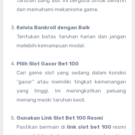
taruhan uang asli. Ini berguna untuk berlatih
dan memahami mekanisme game.
Kelola Bankroll dengan Baik
Tentukan batas taruhan harian dan jangan
melebihi kemampuan modal.
Pilih Slot Gacor Bet 100
Cari game slot yang sedang dalam kondisi
“gacor” atau memiliki tingkat kemenangan
yang tinggi. Ini meningkatkan peluang
menang meski taruhan kecil.
Gunakan Link Slot Bet 100 Resmi
Pastikan bermain di
link slot bet 100
resmi