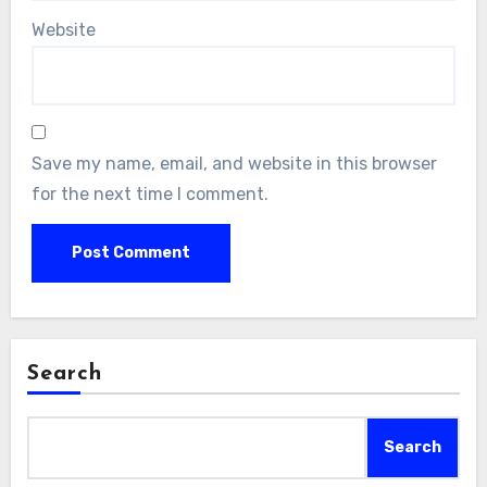
Website
Save my name, email, and website in this browser
for the next time I comment.
Search
Search