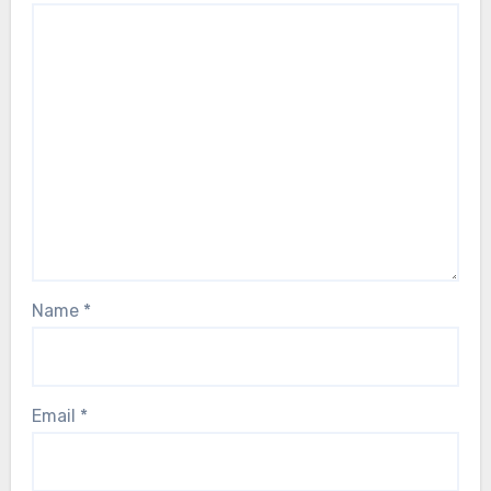
Name
*
Email
*