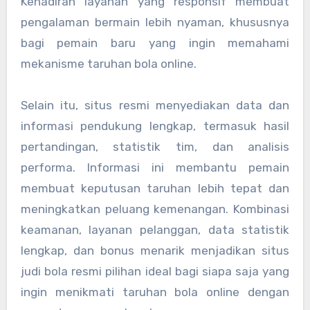
Kehadiran layanan yang responsif membuat
pengalaman bermain lebih nyaman, khususnya
bagi pemain baru yang ingin memahami
mekanisme taruhan bola online.
Selain itu, situs resmi menyediakan data dan
informasi pendukung lengkap, termasuk hasil
pertandingan, statistik tim, dan analisis
performa. Informasi ini membantu pemain
membuat keputusan taruhan lebih tepat dan
meningkatkan peluang kemenangan. Kombinasi
keamanan, layanan pelanggan, data statistik
lengkap, dan bonus menarik menjadikan situs
judi bola resmi pilihan ideal bagi siapa saja yang
ingin menikmati taruhan bola online dengan