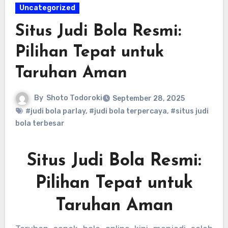
Uncategorized
Situs Judi Bola Resmi:
Pilihan Tepat untuk
Taruhan Aman
By
Shoto Todoroki
September 28, 2025
#judi bola parlay
,
#judi bola terpercaya
,
#situs judi
bola terbesar
Situs Judi Bola Resmi:
Pilihan Tepat untuk
Taruhan Aman