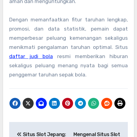
aman dan menguntungkan.
Dengan memanfaatkan fitur taruhan lengkap,
promosi, dan data statistik, pemain dapat
memperbesar peluang kemenangan sekaligus
menikmati pengalaman taruhan optimal. Situs
daftar judi bola
resmi memberikan hiburan
sekaligus peluang menang nyata bagi semua
penggemar taruhan sepak bola.
Post
Situs Slot Jepang:
Mengenal Situs Slot