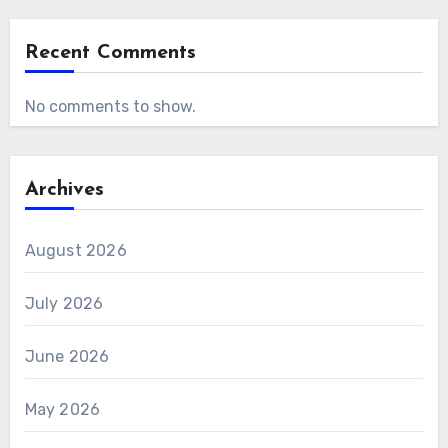
Recent Comments
No comments to show.
Archives
August 2026
July 2026
June 2026
May 2026