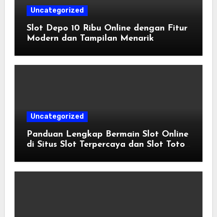
Uncategorized
Slot Depo 10 Ribu Online dengan Fitur
Modern dan Tampilan Menarik
Uncategorized
Panduan Lengkap Bermain Slot Online
di Situs Slot Terpercaya dan Slot Toto
Pay4d