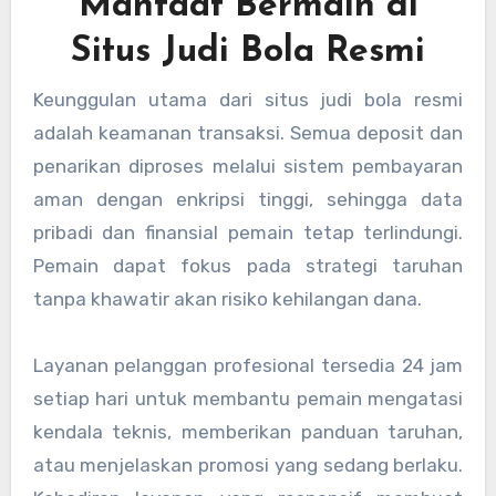
Manfaat Bermain di
Situs Judi Bola Resmi
Keunggulan utama dari situs judi bola resmi
adalah keamanan transaksi. Semua deposit dan
penarikan diproses melalui sistem pembayaran
aman dengan enkripsi tinggi, sehingga data
pribadi dan finansial pemain tetap terlindungi.
Pemain dapat fokus pada strategi taruhan
tanpa khawatir akan risiko kehilangan dana.
Layanan pelanggan profesional tersedia 24 jam
setiap hari untuk membantu pemain mengatasi
kendala teknis, memberikan panduan taruhan,
atau menjelaskan promosi yang sedang berlaku.