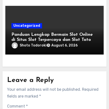
Uncategorized
Panduan Lengkap Bermain Slot Online
di Situs Slot Terpercaya dan Slot Toto
Pay4d
Shoto Todoroki
August 6, 2026
Leave a Reply
Your email address will not be published.
Required
fields are marked
*
Comment
*