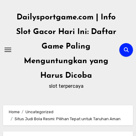
Skip
to
Dailysportgame.com | Info
content
Slot Gacor Hari Ini: Daftar
Game Paling
Menguntungkan yang
Harus Dicoba
slot terpercaya
Home
Uncategorized
Situs Judi Bola Resmi: Pilihan Tepat untuk Taruhan Aman