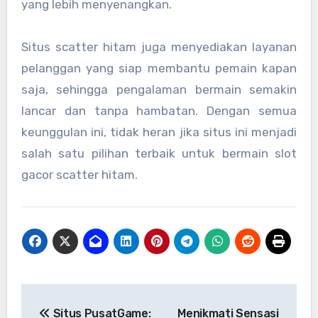
yang lebih menyenangkan.
Situs scatter hitam juga menyediakan layanan
pelanggan yang siap membantu pemain kapan
saja, sehingga pengalaman bermain semakin
lancar dan tanpa hambatan. Dengan semua
keunggulan ini, tidak heran jika situs ini menjadi
salah satu pilihan terbaik untuk bermain slot
gacor scatter hitam.
Post
Situs PusatGame:
Menikmati Sensasi