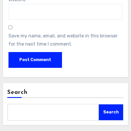
Save my name, email, and website in this browser
for the next time I comment.
Search
Search