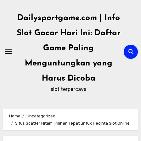
Skip
to
Dailysportgame.com | Info
content
Slot Gacor Hari Ini: Daftar
Game Paling
Menguntungkan yang
Harus Dicoba
slot terpercaya
Home
Uncategorized
Situs Scatter Hitam: Pilihan Tepat untuk Pecinta Slot Online