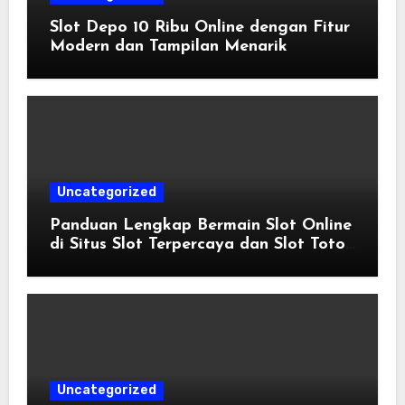
Slot Depo 10 Ribu Online dengan Fitur
Modern dan Tampilan Menarik
Uncategorized
Panduan Lengkap Bermain Slot Online
di Situs Slot Terpercaya dan Slot Toto
Pay4d
Uncategorized