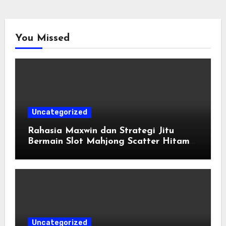
You Missed
Uncategorized
Rahasia Maxwin dan Strategi Jitu
Bermain Slot Mahjong Scatter Hitam
Gacor
Uncategorized