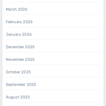
March 2026
February 2026
January 2026
December 2025
November 2025
October 2025
September 2025
August 2025