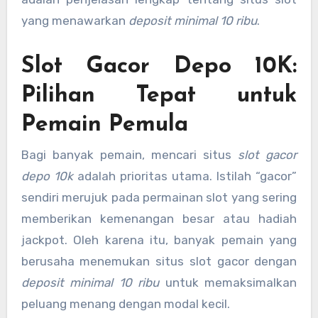
yang menawarkan
deposit minimal 10 ribu
.
Slot Gacor Depo 10K:
Pilihan Tepat untuk
Pemain Pemula
Bagi banyak pemain, mencari situs
slot gacor
depo 10k
adalah prioritas utama. Istilah “gacor”
sendiri merujuk pada permainan slot yang sering
memberikan kemenangan besar atau hadiah
jackpot. Oleh karena itu, banyak pemain yang
berusaha menemukan situs slot gacor dengan
deposit minimal 10 ribu
untuk memaksimalkan
peluang menang dengan modal kecil.