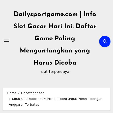
Skip
to
Dailysportgame.com | Info
content
Slot Gacor Hari Ini: Daftar
Game Paling
Menguntungkan yang
Harus Dicoba
slot terpercaya
Home
Uncategorized
Situs Slot Deposit 10K: Pilihan Tepat untuk Pemain dengan
Anggaran Terbatas