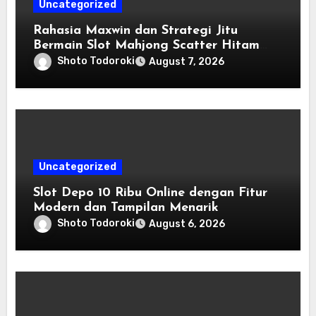
Uncategorized
Rahasia Maxwin dan Strategi Jitu
Bermain Slot Mahjong Scatter Hitam
Gacor
Shoto Todoroki
August 7, 2026
Uncategorized
Slot Depo 10 Ribu Online dengan Fitur
Modern dan Tampilan Menarik
Shoto Todoroki
August 6, 2026