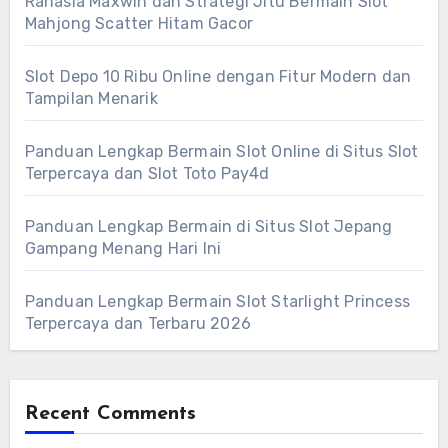
Rahasia Maxwin dan Strategi Jitu Bermain Slot
Mahjong Scatter Hitam Gacor
Slot Depo 10 Ribu Online dengan Fitur Modern dan
Tampilan Menarik
Panduan Lengkap Bermain Slot Online di Situs Slot
Terpercaya dan Slot Toto Pay4d
Panduan Lengkap Bermain di Situs Slot Jepang
Gampang Menang Hari Ini
Panduan Lengkap Bermain Slot Starlight Princess
Terpercaya dan Terbaru 2026
Recent Comments