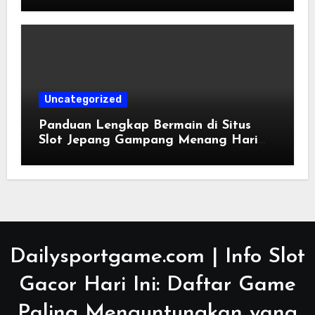
Pay4d
Uncategorized
Panduan Lengkap Bermain di Situs
Slot Jepang Gampang Menang Hari
Ini
Dailysportgame.com | Info Slot
Gacor Hari Ini: Daftar Game
Paling Menguntungkan yang