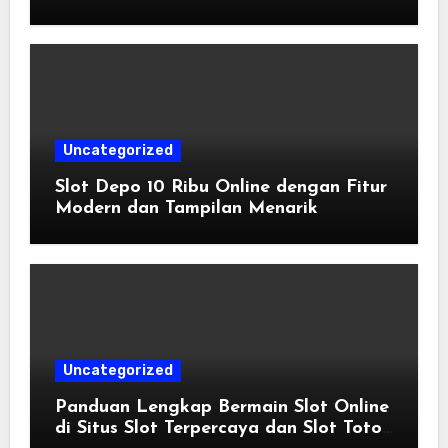
Gacor
Uncategorized
Slot Depo 10 Ribu Online dengan Fitur
Modern dan Tampilan Menarik
Uncategorized
Panduan Lengkap Bermain Slot Online
di Situs Slot Terpercaya dan Slot Toto