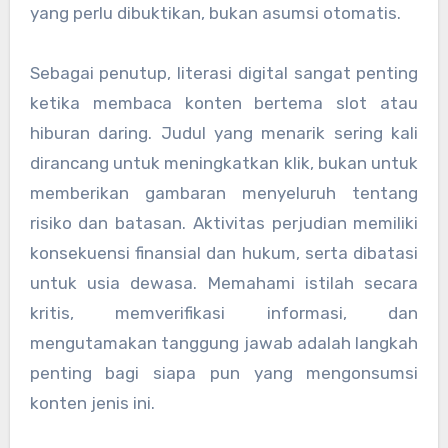
yang perlu dibuktikan, bukan asumsi otomatis.
Sebagai penutup, literasi digital sangat penting
ketika membaca konten bertema slot atau
hiburan daring. Judul yang menarik sering kali
dirancang untuk meningkatkan klik, bukan untuk
memberikan gambaran menyeluruh tentang
risiko dan batasan. Aktivitas perjudian memiliki
konsekuensi finansial dan hukum, serta dibatasi
untuk usia dewasa. Memahami istilah secara
kritis, memverifikasi informasi, dan
mengutamakan tanggung jawab adalah langkah
penting bagi siapa pun yang mengonsumsi
konten jenis ini.