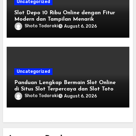
Uncategorized
Slot Depo 10 Ribu Online dengan Fitur
Modern dan Tampilan Menarik
Shoto Todoroki
August 6, 2026
Uncategorized
Panduan Lengkap Bermain Slot Online
di Situs Slot Terpercaya dan Slot Toto
Pay4d
Shoto Todoroki
August 6, 2026