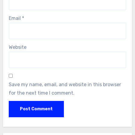
Email
*
Website
Save my name, email, and website in this browser
for the next time I comment.