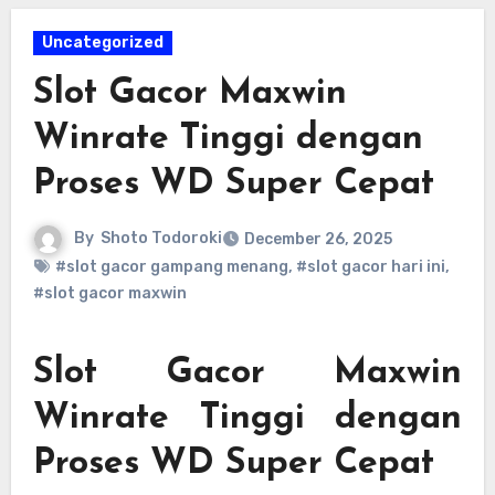
Uncategorized
Slot Gacor Maxwin
Winrate Tinggi dengan
Proses WD Super Cepat
By
Shoto Todoroki
December 26, 2025
#slot gacor gampang menang
,
#slot gacor hari ini
,
#slot gacor maxwin
Slot Gacor Maxwin
Winrate Tinggi dengan
Proses WD Super Cepat