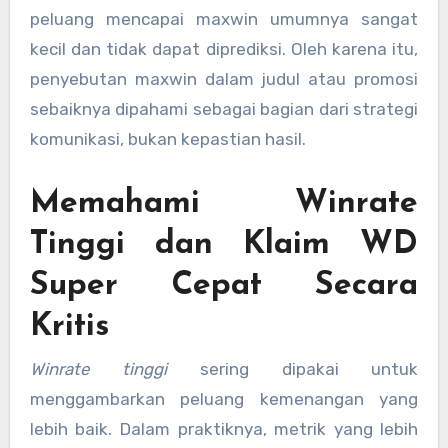
peluang mencapai maxwin umumnya sangat
kecil dan tidak dapat diprediksi. Oleh karena itu,
penyebutan maxwin dalam judul atau promosi
sebaiknya dipahami sebagai bagian dari strategi
komunikasi, bukan kepastian hasil.
Memahami Winrate
Tinggi dan Klaim WD
Super Cepat Secara
Kritis
Winrate tinggi
sering dipakai untuk
menggambarkan peluang kemenangan yang
lebih baik. Dalam praktiknya, metrik yang lebih