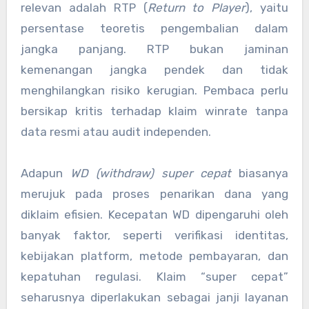
relevan adalah RTP (
Return to Player
), yaitu
persentase teoretis pengembalian dalam
jangka panjang. RTP bukan jaminan
kemenangan jangka pendek dan tidak
menghilangkan risiko kerugian. Pembaca perlu
bersikap kritis terhadap klaim winrate tanpa
data resmi atau audit independen.
Adapun
WD (withdraw) super cepat
biasanya
merujuk pada proses penarikan dana yang
diklaim efisien. Kecepatan WD dipengaruhi oleh
banyak faktor, seperti verifikasi identitas,
kebijakan platform, metode pembayaran, dan
kepatuhan regulasi. Klaim “super cepat”
seharusnya diperlakukan sebagai janji layanan