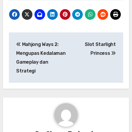
Post
Mahjong Ways 2:
Slot Starlight
navigation
Mengupas Kedalaman
Princess
Gameplay dan
Strategi