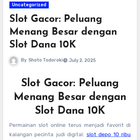
Uncategorized
Slot Gacor: Peluang
Menang Besar dengan
Slot Dana 10K
By
Shoto Todoroki
July 2, 2025
Slot Gacor: Peluang
Menang Besar dengan
Slot Dana 10K
Permainan slot online terus menjadi favorit di
kalangan pecinta judi digital.
slot depo 10 ribu