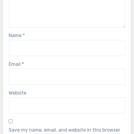
Name
*
Email
*
Website
Save my name, email, and website in this browser