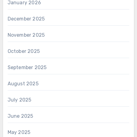
January 2026
December 2025
November 2025
October 2025
September 2025
August 2025
July 2025
June 2025
May 2025