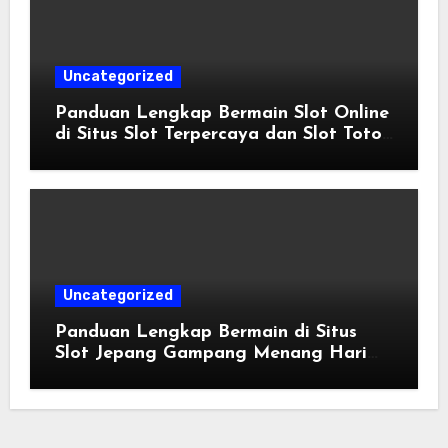
Uncategorized
Panduan Lengkap Bermain Slot Online
di Situs Slot Terpercaya dan Slot Toto
Pay4d
Uncategorized
Panduan Lengkap Bermain di Situs
Slot Jepang Gampang Menang Hari
Ini