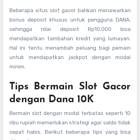
Beberapa situs slot gacor bahkan menawarkan
bonus deposit khusus untuk pengguna DANA,
sehingga nilai deposit Rp10.000 bisa
mendapatkan tambahan kredit yang lumayan.
Hal ini tentu menambah peluang bagi pemain
untuk mendapatkan jackpot dengan modal
minim.
Tips Bermain Slot Gacor
dengan Dana 10K
Bermain slot dengan modal terbatas seperti 10
ribu rupiah memerlukan strategi agar saldo tidak
cepat habis. Berikut beberapa tips yang bisa