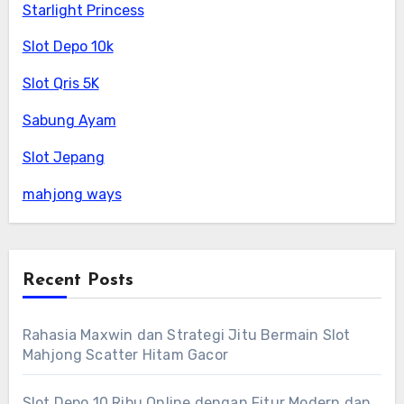
Starlight Princess
Slot Depo 10k
Slot Qris 5K
Sabung Ayam
Slot Jepang
mahjong ways
Recent Posts
Rahasia Maxwin dan Strategi Jitu Bermain Slot
Mahjong Scatter Hitam Gacor
Slot Depo 10 Ribu Online dengan Fitur Modern dan