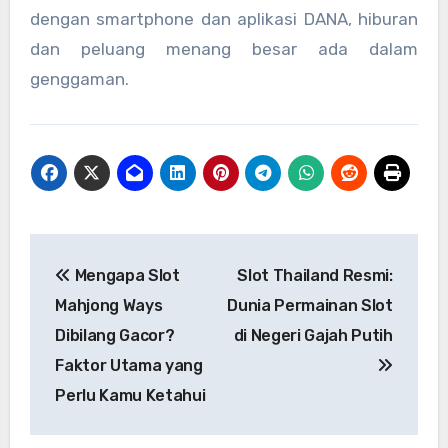
dengan smartphone dan aplikasi DANA, hiburan
dan peluang menang besar ada dalam
genggaman.
Post
Mengapa Slot
Slot Thailand Resmi:
navigation
Mahjong Ways
Dunia Permainan Slot
Dibilang Gacor?
di Negeri Gajah Putih
Faktor Utama yang
Perlu Kamu Ketahui