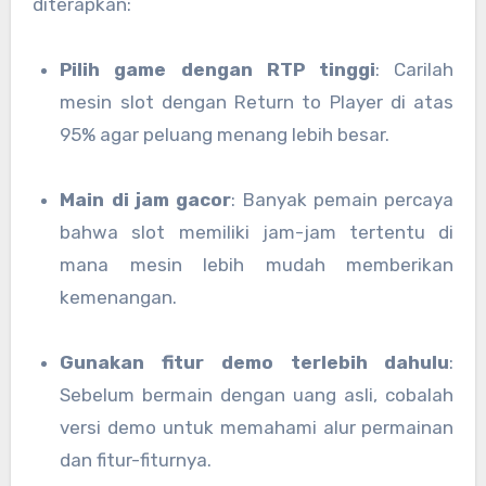
diterapkan:
Pilih game dengan RTP tinggi
: Carilah
mesin slot dengan Return to Player di atas
95% agar peluang menang lebih besar.
Main di jam gacor
: Banyak pemain percaya
bahwa slot memiliki jam-jam tertentu di
mana mesin lebih mudah memberikan
kemenangan.
Gunakan fitur demo terlebih dahulu
:
Sebelum bermain dengan uang asli, cobalah
versi demo untuk memahami alur permainan
dan fitur-fiturnya.