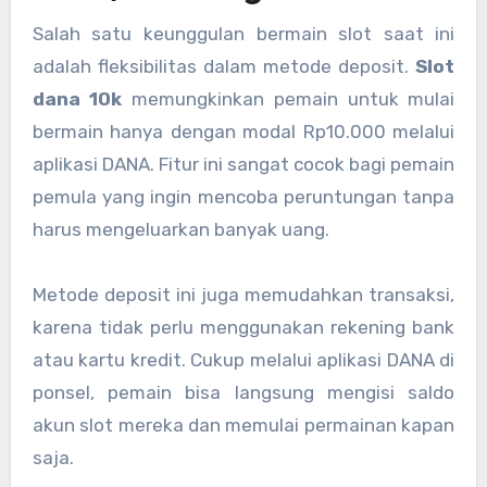
Salah satu keunggulan bermain slot saat ini
adalah fleksibilitas dalam metode deposit.
Slot
dana 10k
memungkinkan pemain untuk mulai
bermain hanya dengan modal Rp10.000 melalui
aplikasi DANA. Fitur ini sangat cocok bagi pemain
pemula yang ingin mencoba peruntungan tanpa
harus mengeluarkan banyak uang.
Metode deposit ini juga memudahkan transaksi,
karena tidak perlu menggunakan rekening bank
atau kartu kredit. Cukup melalui aplikasi DANA di
ponsel, pemain bisa langsung mengisi saldo
akun slot mereka dan memulai permainan kapan
saja.