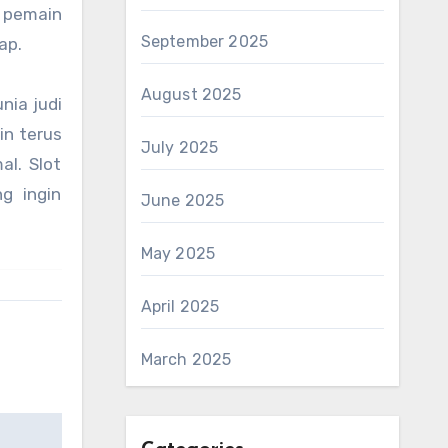
, pemain
September 2025
ap.
August 2025
nia judi
in terus
July 2025
l. Slot
g ingin
June 2025
May 2025
April 2025
March 2025