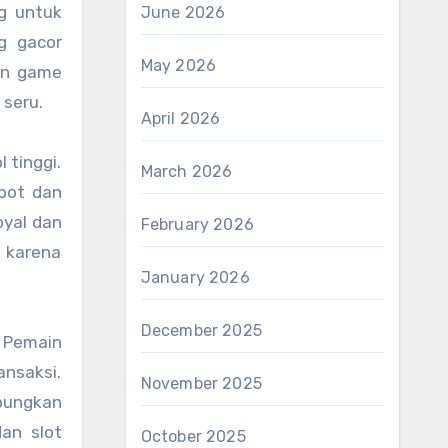
g untuk
June 2026
g gacor
May 2026
an game
seru.
April 2026
 tinggi.
March 2026
pot dan
oyal dan
February 2026
 karena
January 2026
December 2025
. Pemain
nsaksi.
November 2025
bungkan
dan slot
October 2025