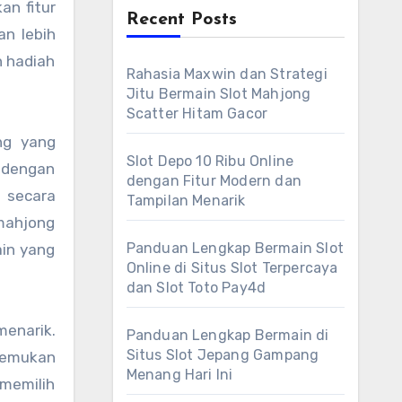
n fitur
Recent Posts
n lebih
n hadiah
Rahasia Maxwin dan Strategi
Jitu Bermain Slot Mahjong
Scatter Hitam Gacor
ng yang
Slot Depo 10 Ribu Online
s dengan
dengan Fitur Modern dan
 secara
Tampilan Menarik
 mahjong
Panduan Lengkap Bermain Slot
ain yang
Online di Situs Slot Terpercaya
dan Slot Toto Pay4d
menarik.
Panduan Lengkap Bermain di
Situs Slot Jepang Gampang
nemukan
Menang Hari Ini
 memilih