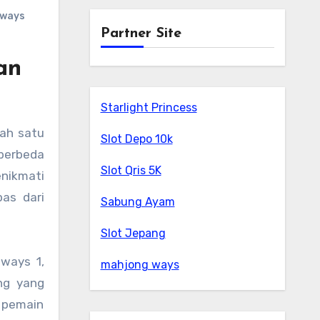
 ways
Partner Site
an
Starlight Princess
Slot Depo 10k
berbeda
Slot Qris 5K
nikmati
pas dari
Sabung Ayam
Slot Jepang
ways 1,
mahjong ways
ng yang
k pemain