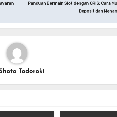
bayaran
Panduan Bermain Slot dengan QRIS: Cara M
Deposit dan Mena
Shoto Todoroki