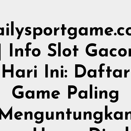
ilysportgame.
| Info Slot Gaco
Hari Ini: Daftar
Game Paling
Menguntungka