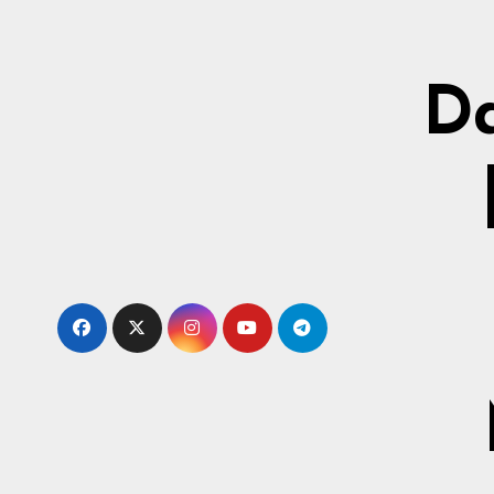
Skip
to
content
Da