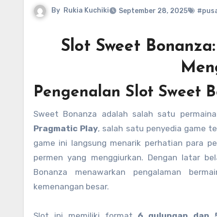
By
Rukia Kuchiki
September 28, 2025
#pusa
Slot Sweet Bonanza:
Meng
Pengenalan Slot Sweet 
Sweet Bonanza adalah salah satu permain
Pragmatic Play
, salah satu penyedia game ter
game ini langsung menarik perhatian para p
permen yang menggiurkan. Dengan latar be
Bonanza menawarkan pengalaman bermain
kemenangan besar.
Slot ini memiliki format
6 gulungan dan 