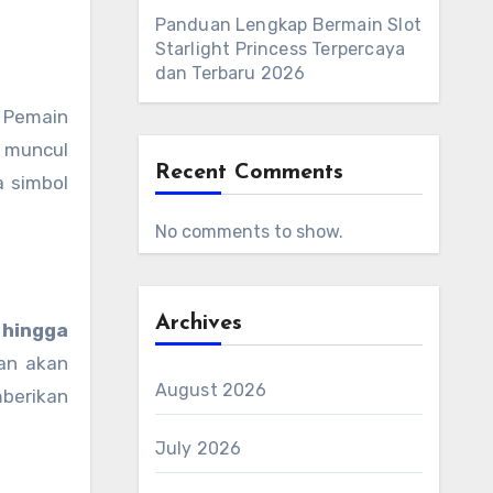
Panduan Lengkap Bermain Slot
Starlight Princess Terpercaya
dan Terbaru 2026
. Pemain
i muncul
Recent Comments
a simbol
No comments to show.
Archives
 hingga
an akan
August 2026
mberikan
July 2026