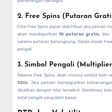
kemenangan sekaligus.
2. Free Spins (Putaran Grati
Fitur Free Spins dapat diaktifkan jika pemain
akan mendapatkan
10 putaran gratis
, dan 
selama putaran berlangsung. Dalam mode Free
pengali.
3. Simbol Pengali (Multiplier
Selama Free Spins, akan muncul simbol bom wa
100x
. Jika pemain mendapatkan kemenangan
dikalikan dengan nilai tersebut. Kombinasi b
total pengali yang lebih besar.