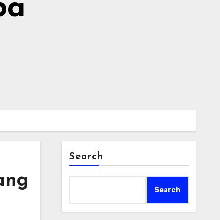
ba
Search
yang
Search