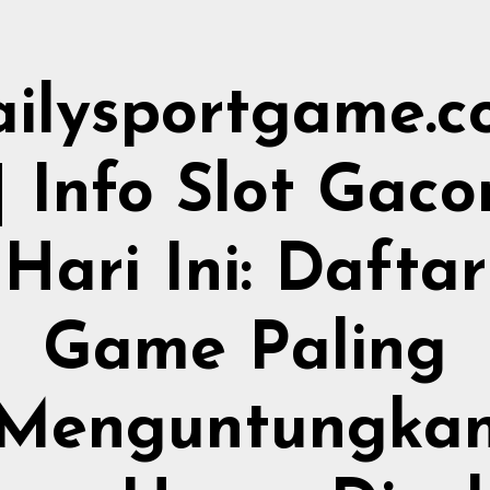
ilysportgame.
| Info Slot Gaco
Hari Ini: Daftar
Game Paling
Menguntungka