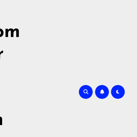
com
r
n