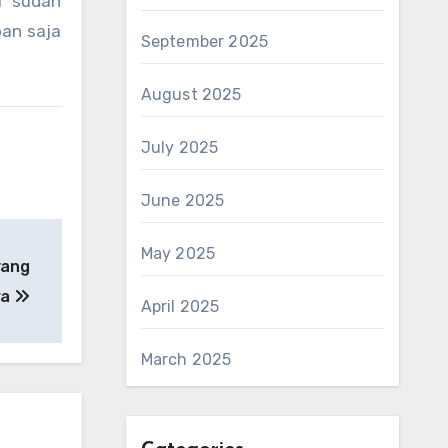
i sudah
pan saja
September 2025
August 2025
July 2025
June 2025
May 2025
yang
ra
April 2025
March 2025