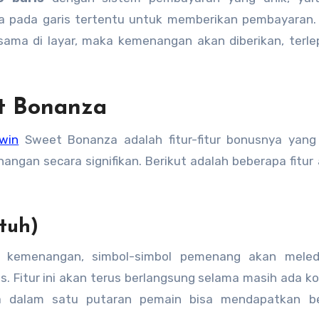
ada pada garis tertentu untuk memberikan pembayaran
ma di layar, maka kemenangan akan diberikan, terlep
t Bonanza
swin
Sweet Bonanza adalah fitur-fitur bonusnya yang
ngan secara signifikan. Berikut adalah beberapa fitur
tuh)
i kemenangan, simbol-simbol pemenang akan mele
as. Fitur ini akan terus berlangsung selama masih ada k
a dalam satu putaran pemain bisa mendapatkan b