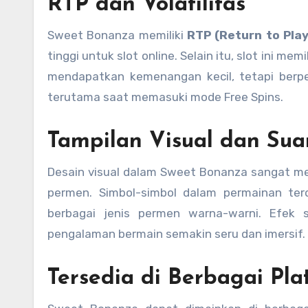
RTP dan Volatilitas
Sweet Bonanza memiliki
RTP (Return to Pla
tinggi untuk slot online. Selain itu, slot ini memi
mendapatkan kemenangan kecil, tetapi ber
terutama saat memasuki mode Free Spins.
Tampilan Visual dan Sua
Desain visual dalam Sweet Bonanza sangat me
permen. Simbol-simbol dalam permainan terdi
berbagai jenis permen warna-warni. Efe
pengalaman bermain semakin seru dan imersif.
Tersedia di Berbagai Pla