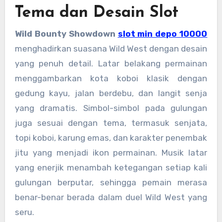
Tema dan Desain Slot
Wild Bounty Showdown
slot min depo 10000
menghadirkan suasana Wild West dengan desain
yang penuh detail. Latar belakang permainan
menggambarkan kota koboi klasik dengan
gedung kayu, jalan berdebu, dan langit senja
yang dramatis. Simbol-simbol pada gulungan
juga sesuai dengan tema, termasuk senjata,
topi koboi, karung emas, dan karakter penembak
jitu yang menjadi ikon permainan. Musik latar
yang enerjik menambah ketegangan setiap kali
gulungan berputar, sehingga pemain merasa
benar-benar berada dalam duel Wild West yang
seru.