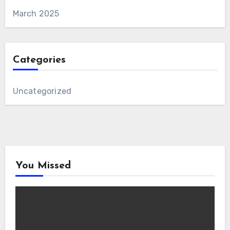
March 2025
Categories
Uncategorized
You Missed