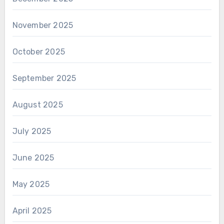
November 2025
October 2025
September 2025
August 2025
July 2025
June 2025
May 2025
April 2025