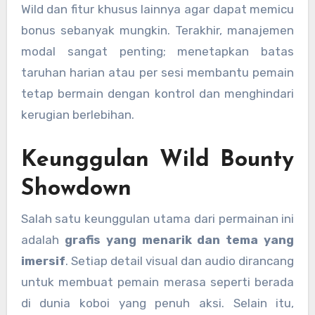
Wild dan fitur khusus lainnya agar dapat memicu
bonus sebanyak mungkin. Terakhir, manajemen
modal sangat penting; menetapkan batas
taruhan harian atau per sesi membantu pemain
tetap bermain dengan kontrol dan menghindari
kerugian berlebihan.
Keunggulan Wild Bounty
Showdown
Salah satu keunggulan utama dari permainan ini
adalah
grafis yang menarik dan tema yang
imersif
. Setiap detail visual dan audio dirancang
untuk membuat pemain merasa seperti berada
di dunia koboi yang penuh aksi. Selain itu,