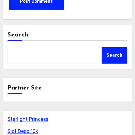
Search
Search
Partner Site
Starlight Princess
Slot Depo 10k