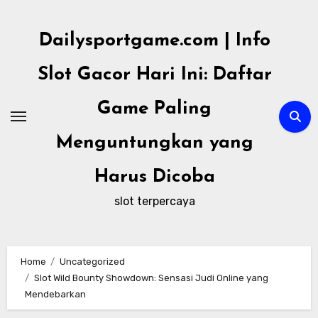
Skip
to
Dailysportgame.com | Info
content
Slot Gacor Hari Ini: Daftar
Game Paling
Menguntungkan yang
Harus Dicoba
slot terpercaya
Home
Uncategorized
Slot Wild Bounty Showdown: Sensasi Judi Online yang
Mendebarkan