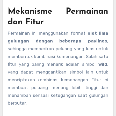
Mekanisme Permainan
dan Fitur
Permainan ini menggunakan format
slot lima
gulungan dengan beberapa paylines
,
sehingga memberikan peluang yang luas untuk
membentuk kombinasi kemenangan. Salah satu
fitur yang paling menarik adalah simbol
Wild
,
yang dapat menggantikan simbol lain untuk
menciptakan kombinasi kemenangan. Fitur ini
membuat peluang menang lebih tinggi dan
menambah sensasi ketegangan saat gulungan
berputar.