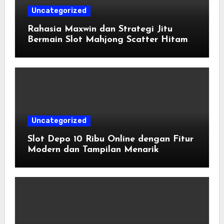
Uncategorized
Rahasia Maxwin dan Strategi Jitu
Bermain Slot Mahjong Scatter Hitam
Gacor
Uncategorized
Slot Depo 10 Ribu Online dengan Fitur
Modern dan Tampilan Menarik