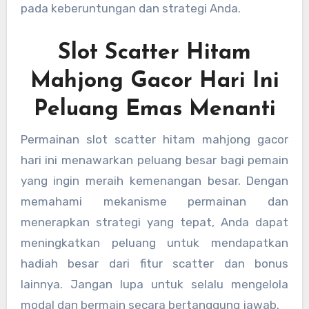
pada keberuntungan dan strategi Anda.
Slot Scatter Hitam
Mahjong Gacor Hari Ini
Peluang Emas Menanti
Permainan slot scatter hitam mahjong gacor
hari ini menawarkan peluang besar bagi pemain
yang ingin meraih kemenangan besar. Dengan
memahami mekanisme permainan dan
menerapkan strategi yang tepat, Anda dapat
meningkatkan peluang untuk mendapatkan
hadiah besar dari fitur scatter dan bonus
lainnya. Jangan lupa untuk selalu mengelola
modal dan bermain secara bertanggung jawab.