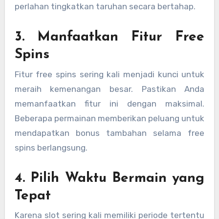
perlahan tingkatkan taruhan secara bertahap.
3. Manfaatkan Fitur Free
Spins
Fitur free spins sering kali menjadi kunci untuk
meraih kemenangan besar. Pastikan Anda
memanfaatkan fitur ini dengan maksimal.
Beberapa permainan memberikan peluang untuk
mendapatkan bonus tambahan selama free
spins berlangsung.
4. Pilih Waktu Bermain yang
Tepat
Karena slot sering kali memiliki periode tertentu