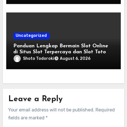
Uncategorized
Panduan Lengkap Bermain Slot Online
di Situs Slot Terpercaya dan Slot Toto
Pay4d
Shoto Todoroki
August 6, 2026
Leave a Reply
Your email address will not be published.
Required
fields are marked
*