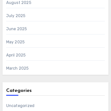
August 2025
July 2025
June 2025
May 2025
April 2025
March 2025
Categories
Uncategorized