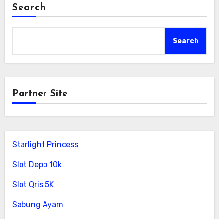
Search
Search
Partner Site
Starlight Princess
Slot Depo 10k
Slot Qris 5K
Sabung Ayam