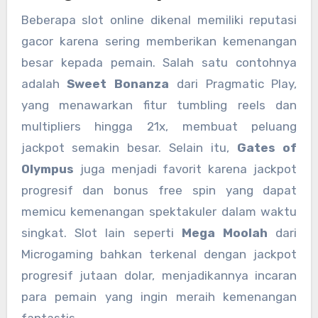
Beberapa slot online dikenal memiliki reputasi
gacor karena sering memberikan kemenangan
besar kepada pemain. Salah satu contohnya
adalah
Sweet Bonanza
dari Pragmatic Play,
yang menawarkan fitur tumbling reels dan
multipliers hingga 21x, membuat peluang
jackpot semakin besar. Selain itu,
Gates of
Olympus
juga menjadi favorit karena jackpot
progresif dan bonus free spin yang dapat
memicu kemenangan spektakuler dalam waktu
singkat. Slot lain seperti
Mega Moolah
dari
Microgaming bahkan terkenal dengan jackpot
progresif jutaan dolar, menjadikannya incaran
para pemain yang ingin meraih kemenangan
fantastis.