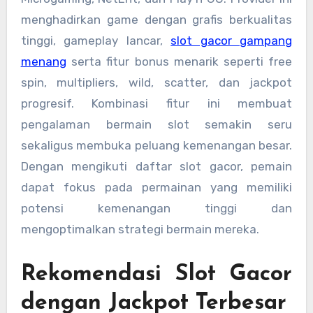
menghadirkan game dengan grafis berkualitas
tinggi, gameplay lancar,
slot gacor gampang
menang
serta fitur bonus menarik seperti free
spin, multipliers, wild, scatter, dan jackpot
progresif. Kombinasi fitur ini membuat
pengalaman bermain slot semakin seru
sekaligus membuka peluang kemenangan besar.
Dengan mengikuti daftar slot gacor, pemain
dapat fokus pada permainan yang memiliki
potensi kemenangan tinggi dan
mengoptimalkan strategi bermain mereka.
Rekomendasi Slot Gacor
dengan Jackpot Terbesar