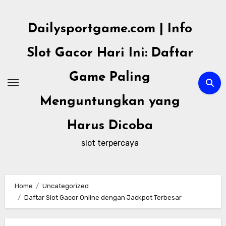
Skip
to
Dailysportgame.com | Info
content
Slot Gacor Hari Ini: Daftar
Game Paling
Menguntungkan yang
Harus Dicoba
slot terpercaya
Home
Uncategorized
Daftar Slot Gacor Online dengan Jackpot Terbesar