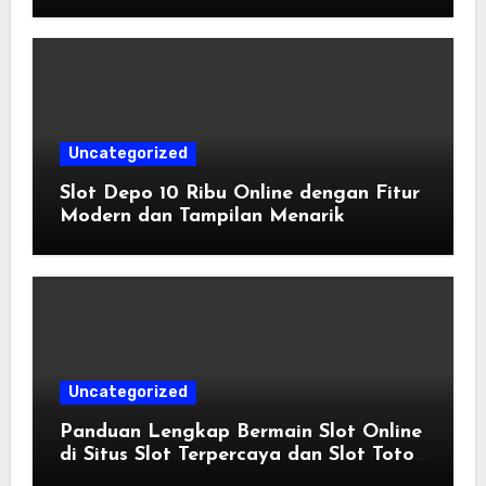
Gacor
Uncategorized
Slot Depo 10 Ribu Online dengan Fitur
Modern dan Tampilan Menarik
Uncategorized
Panduan Lengkap Bermain Slot Online
di Situs Slot Terpercaya dan Slot Toto
Pay4d