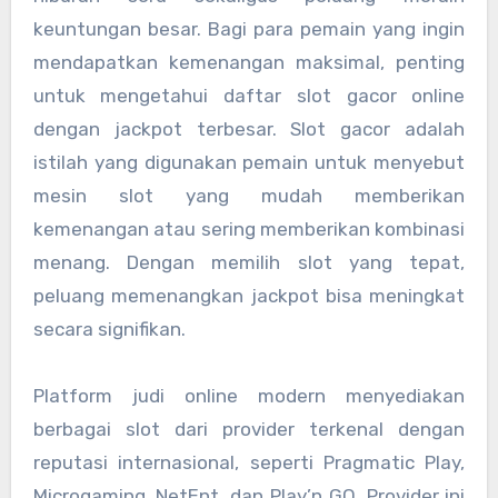
keuntungan besar. Bagi para pemain yang ingin
mendapatkan kemenangan maksimal, penting
untuk mengetahui daftar slot gacor online
dengan jackpot terbesar. Slot gacor adalah
istilah yang digunakan pemain untuk menyebut
mesin slot yang mudah memberikan
kemenangan atau sering memberikan kombinasi
menang. Dengan memilih slot yang tepat,
peluang memenangkan jackpot bisa meningkat
secara signifikan.
Platform judi online modern menyediakan
berbagai slot dari provider terkenal dengan
reputasi internasional, seperti Pragmatic Play,
Microgaming, NetEnt, dan Play’n GO. Provider ini