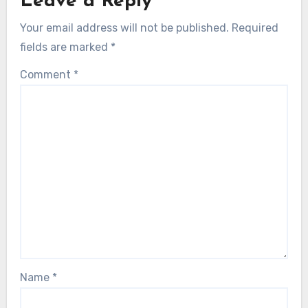
Leave a Reply
Your email address will not be published.
Required
fields are marked
*
Comment
*
Name
*