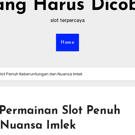
ang Harus Dico
slot terpercaya
Home
 Slot Penuh Keberuntungan dan Nuansa Imlek
: Permainan Slot Penuh
Nuansa Imlek