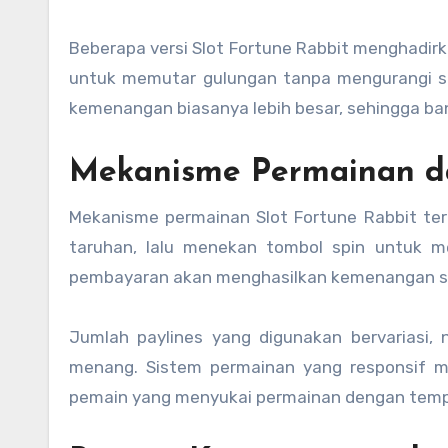
Beberapa versi Slot Fortune Rabbit menghadir
untuk memutar gulungan tanpa mengurangi sa
kemenangan biasanya lebih besar, sehingga b
Mekanisme Permainan d
Mekanisme permainan Slot Fortune Rabbit ter
taruhan, lalu menekan tombol spin untuk me
pembayaran akan menghasilkan kemenangan se
Jumlah paylines yang digunakan bervarias
menang. Sistem permainan yang responsif me
pemain yang menyukai permainan dengan temp