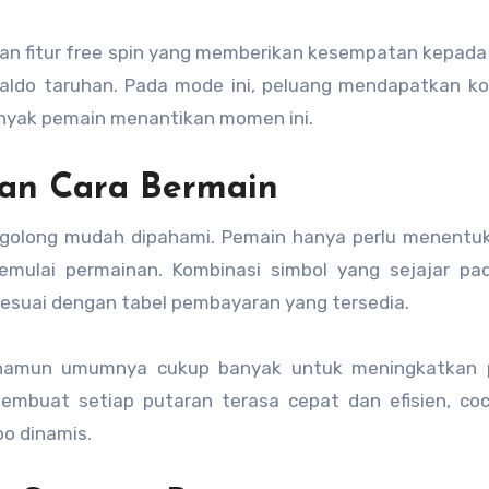
kan fitur free spin yang memberikan kesempatan kepad
ldo taruhan. Pada mode ini, peluang mendapatkan ko
anyak pemain menantikan momen ini.
an Cara Bermain
golong mudah dipahami. Pemain hanya perlu menentuka
mulai permainan. Kombinasi simbol yang sejajar pad
suai dengan tabel pembayaran yang tersedia.
i, namun umumnya cukup banyak untuk meningkatkan 
mbuat setiap putaran terasa cepat dan efisien, coc
o dinamis.