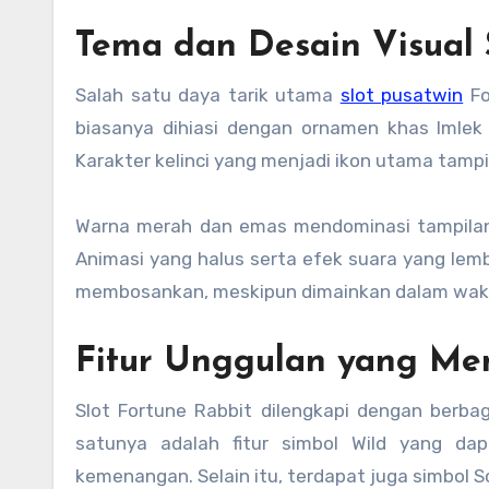
Tema dan Desain Visual 
Salah satu daya tarik utama
slot pusatwin
Fo
biasanya dihiasi dengan ornamen khas Imlek
Karakter kelinci yang menjadi ikon utama ta
Warna merah dan emas mendominasi tampila
Animasi yang halus serta efek suara yang le
membosankan, meskipun dimainkan dalam wak
Fitur Unggulan yang Me
Slot Fortune Rabbit dilengkapi dengan berba
satunya adalah fitur simbol Wild yang da
kemenangan. Selain itu, terdapat juga simbol S