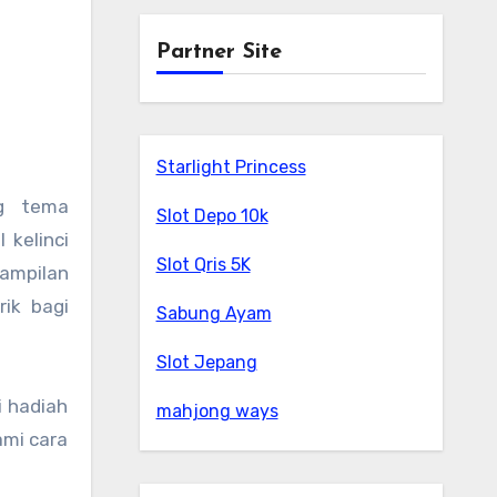
Partner Site
Starlight Princess
g tema
Slot Depo 10k
 kelinci
Slot Qris 5K
ampilan
ik bagi
Sabung Ayam
Slot Jepang
 hadiah
mahjong ways
mi cara