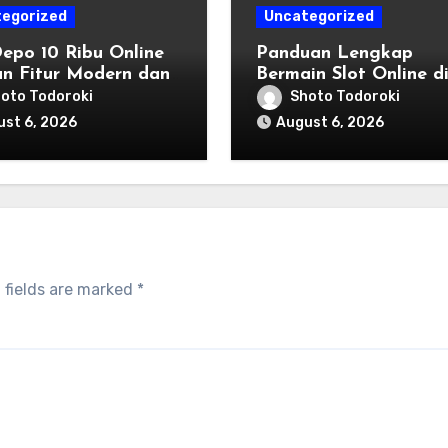
egorized
Uncategorized
Depo 10 Ribu Online
Panduan Lengkap
n Fitur Modern dan
Bermain Slot Online d
lan Menarik
Situs Slot Terpercaya
oto Todoroki
Shoto Todoroki
Slot Toto Pay4d
st 6, 2026
August 6, 2026
 fields are marked
*