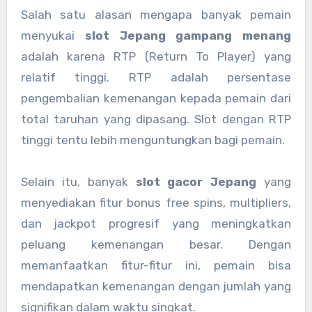
Salah satu alasan mengapa banyak pemain
menyukai
slot Jepang gampang menang
adalah karena RTP (Return To Player) yang
relatif tinggi. RTP adalah persentase
pengembalian kemenangan kepada pemain dari
total taruhan yang dipasang. Slot dengan RTP
tinggi tentu lebih menguntungkan bagi pemain.
Selain itu, banyak
slot gacor Jepang
yang
menyediakan fitur bonus free spins, multipliers,
dan jackpot progresif yang meningkatkan
peluang kemenangan besar. Dengan
memanfaatkan fitur-fitur ini, pemain bisa
mendapatkan kemenangan dengan jumlah yang
signifikan dalam waktu singkat.