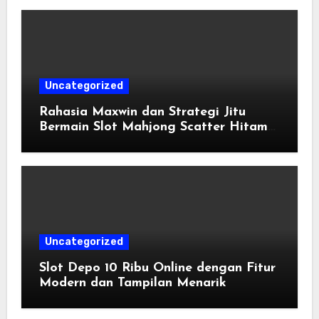
Uncategorized
Rahasia Maxwin dan Strategi Jitu
Bermain Slot Mahjong Scatter Hitam
Gacor
Uncategorized
Slot Depo 10 Ribu Online dengan Fitur
Modern dan Tampilan Menarik