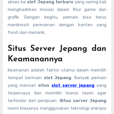
akses ke
slot Jepang terbaru
yang sering kali
menghadirkan inovasi dalam fitur game dan
grafik. Dengan begitu, pemain bisa terus
menikmati permainan dengan konten yang
fresh dan menarik.
Situs Server Jepang dan
Keamanannya
Keamanan adalah faktor utama dalam memilih
tempat bermain
slot Jepang
. Banyak pemain
yang mencari
situs
slot server jepang
yang
terpercaya dan memiliki lisensi resmi agar
terhindar dari penipuan.
Situs server Jepang
resmi biasanya menggunakan teknologi enkripsi