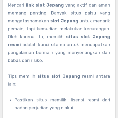
Mencari
link slot Jepang
yang aktif dan aman
memang penting. Banyak situs palsu yang
mengatasnamakan
slot Jepang
untuk menarik
pemain, tapi kemudian melakukan kecurangan.
Oleh karena itu, memilih
situs slot Jepang
resmi
adalah kunci utama untuk mendapatkan
pengalaman bermain yang menyenangkan dan
bebas dari risiko.
Tips memilih
situs slot Jepang
resmi antara
lain:
Pastikan situs memiliki lisensi resmi dari
badan perjudian yang diakui.