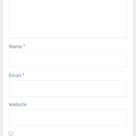
Name
*
Email
*
Website