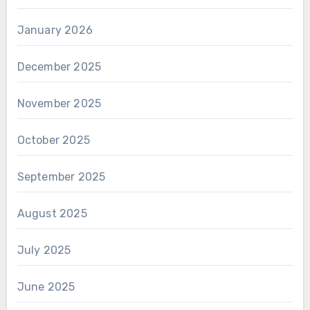
January 2026
December 2025
November 2025
October 2025
September 2025
August 2025
July 2025
June 2025