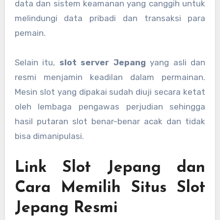
data dan sistem keamanan yang canggih untuk
melindungi data pribadi dan transaksi para
pemain.
Selain itu,
slot server Jepang
yang asli dan
resmi menjamin keadilan dalam permainan.
Mesin slot yang dipakai sudah diuji secara ketat
oleh lembaga pengawas perjudian sehingga
hasil putaran slot benar-benar acak dan tidak
bisa dimanipulasi.
Link Slot Jepang dan
Cara Memilih Situs Slot
Jepang Resmi