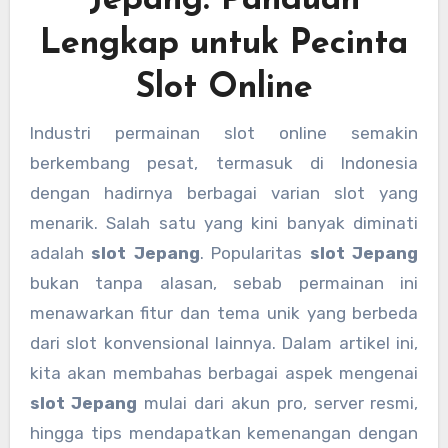
Jepang: Panduan
Lengkap untuk Pecinta
Slot Online
Industri permainan slot online semakin
berkembang pesat, termasuk di Indonesia
dengan hadirnya berbagai varian slot yang
menarik. Salah satu yang kini banyak diminati
adalah
slot Jepang
. Popularitas
slot Jepang
bukan tanpa alasan, sebab permainan ini
menawarkan fitur dan tema unik yang berbeda
dari slot konvensional lainnya. Dalam artikel ini,
kita akan membahas berbagai aspek mengenai
slot Jepang
mulai dari akun pro, server resmi,
hingga tips mendapatkan kemenangan dengan