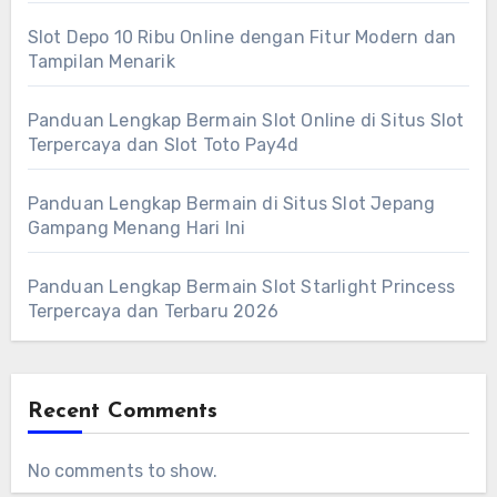
Slot Depo 10 Ribu Online dengan Fitur Modern dan
Tampilan Menarik
Panduan Lengkap Bermain Slot Online di Situs Slot
Terpercaya dan Slot Toto Pay4d
Panduan Lengkap Bermain di Situs Slot Jepang
Gampang Menang Hari Ini
Panduan Lengkap Bermain Slot Starlight Princess
Terpercaya dan Terbaru 2026
Recent Comments
No comments to show.