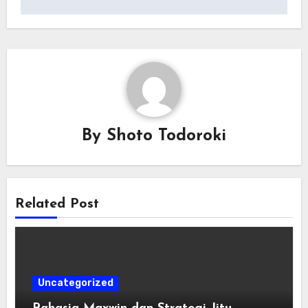
By
Shoto Todoroki
Related Post
Uncategorized