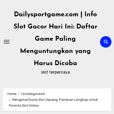
Skip
to
Dailysportgame.com | Info
content
Slot Gacor Hari Ini: Daftar
Game Paling
Menguntungkan yang
Harus Dicoba
slot terpercaya
Home
Uncategorized
Mengenal Dunia Slot Jepang: Panduan Lengkap untuk
Pecinta Slot Online