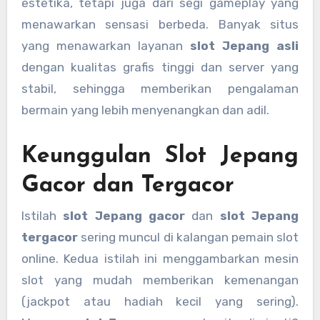
estetika, tetapi juga dari segi gameplay yang
menawarkan sensasi berbeda. Banyak situs
yang menawarkan layanan
slot Jepang asli
dengan kualitas grafis tinggi dan server yang
stabil, sehingga memberikan pengalaman
bermain yang lebih menyenangkan dan adil.
Keunggulan Slot Jepang
Gacor dan Tergacor
Istilah
slot Jepang gacor
dan
slot Jepang
tergacor
sering muncul di kalangan pemain slot
online. Kedua istilah ini menggambarkan mesin
slot yang mudah memberikan kemenangan
(jackpot atau hadiah kecil yang sering).