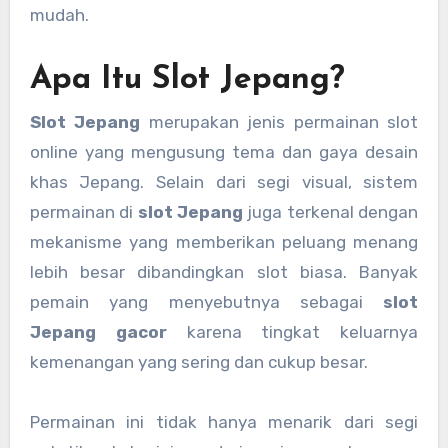
mudah.
Apa Itu Slot Jepang?
Slot Jepang
merupakan jenis permainan slot
online yang mengusung tema dan gaya desain
khas Jepang. Selain dari segi visual, sistem
permainan di
slot Jepang
juga terkenal dengan
mekanisme yang memberikan peluang menang
lebih besar dibandingkan slot biasa. Banyak
pemain yang menyebutnya sebagai
slot
Jepang gacor
karena tingkat keluarnya
kemenangan yang sering dan cukup besar.
Permainan ini tidak hanya menarik dari segi