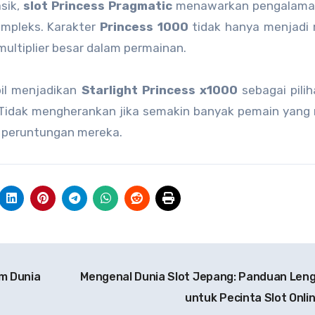
sik,
slot Princess Pragmatic
menawarkan pengalaman
ompleks. Karakter
Princess 1000
tidak hanya menjadi 
ultiplier besar dalam permainan.
abil menjadikan
Starlight Princess x1000
sebagai pilih
 Tidak mengherankan jika semakin banyak pemain yang
peruntungan mereka.
m Dunia
Mengenal Dunia Slot Jepang: Panduan Len
untuk Pecinta Slot Onli