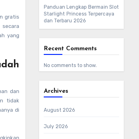
Panduan Lengkap Bermain Slot
Starlight Princess Terpercaya
n gratis
dan Terbaru 2026
 secara
lah yang
Recent Comments
udah
No comments to show.
nan dan
Archives
n tidak
hanya di
August 2026
July 2026
gkinkan