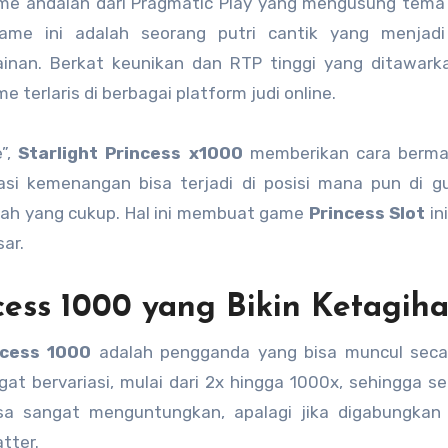
e andalan dari Pragmatic Play yang mengusung tema 
e ini adalah seorang putri cantik yang menjadi
inan. Berkat keunikan dan RTP tinggi yang ditawark
e terlaris di berbagai platform judi online.
”,
Starlight Princess x1000
memberikan cara berma
asi kemenangan bisa terjadi di posisi mana pun di g
lah yang cukup. Hal ini membuat game
Princess Slot
in
ar.
cess 1000 yang Bikin Ketagih
ncess 1000
adalah pengganda yang bisa muncul seca
t bervariasi, mulai dari 2x hingga 1000x, sehingga ser
 bisa sangat menguntungkan, apalagi jika digabungka
tter.