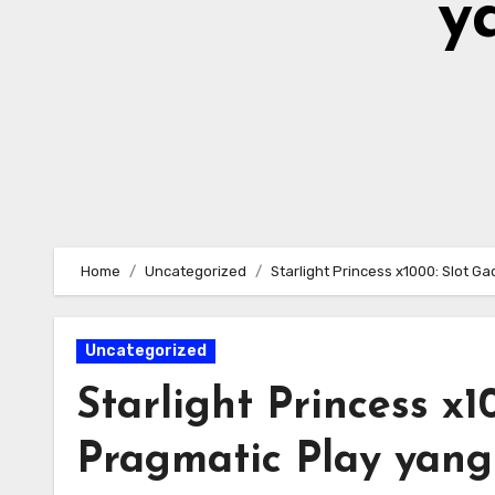
y
Home
Uncategorized
Starlight Princess x1000: Slot G
Uncategorized
Starlight Princess x1
Pragmatic Play yang