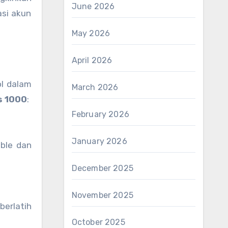
June 2026
asi akun
May 2026
April 2026
ol dalam
March 2026
s 1000
:
February 2026
January 2026
ble dan
December 2025
November 2025
erlatih
October 2025