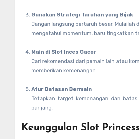
Gunakan Strategi Taruhan yang Bijak
Jangan langsung bertaruh besar. Mulailah 
mengetahui momentum, baru tingkatkan t
Main di Slot Inces Gacor
Cari rekomendasi dari pemain lain atau kom
memberikan kemenangan.
Atur Batasan Bermain
Tetapkan target kemenangan dan batas k
panjang.
Keunggulan Slot Princes