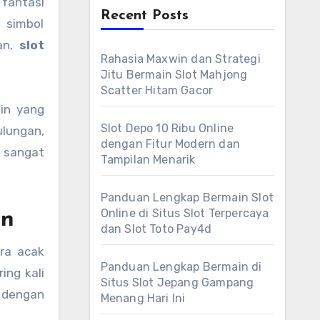
fantasi
Recent Posts
 simbol
an,
slot
Rahasia Maxwin dan Strategi
Jitu Bermain Slot Mahjong
Scatter Hitam Gacor
in yang
Slot Depo 10 Ribu Online
ulungan,
dengan Fitur Modern dan
i sangat
Tampilan Menarik
Panduan Lengkap Bermain Slot
Online di Situs Slot Terpercaya
an
dan Slot Toto Pay4d
ra acak
Panduan Lengkap Bermain di
ing kali
Situs Slot Jepang Gampang
n dengan
Menang Hari Ini