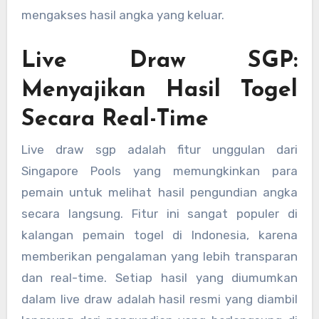
mengakses hasil angka yang keluar.
Live Draw SGP:
Menyajikan Hasil Togel
Secara Real-Time
Live draw sgp adalah fitur unggulan dari
Singapore Pools yang memungkinkan para
pemain untuk melihat hasil pengundian angka
secara langsung. Fitur ini sangat populer di
kalangan pemain togel di Indonesia, karena
memberikan pengalaman yang lebih transparan
dan real-time. Setiap hasil yang diumumkan
dalam live draw adalah hasil resmi yang diambil