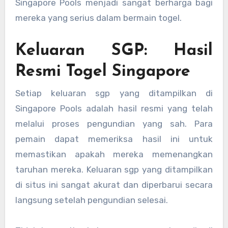
Singapore Pools menjadi sangat berharga bagi
mereka yang serius dalam bermain togel.
Keluaran SGP: Hasil
Resmi Togel Singapore
Setiap keluaran sgp yang ditampilkan di
Singapore Pools adalah hasil resmi yang telah
melalui proses pengundian yang sah. Para
pemain dapat memeriksa hasil ini untuk
memastikan apakah mereka memenangkan
taruhan mereka. Keluaran sgp yang ditampilkan
di situs ini sangat akurat dan diperbarui secara
langsung setelah pengundian selesai.