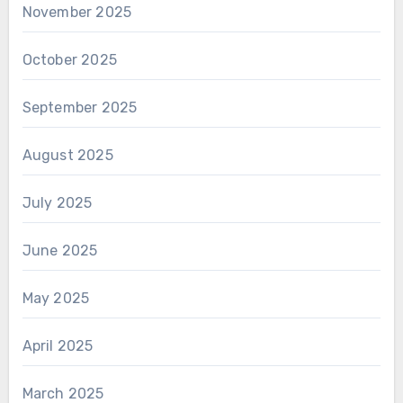
November 2025
October 2025
September 2025
August 2025
July 2025
June 2025
May 2025
April 2025
March 2025