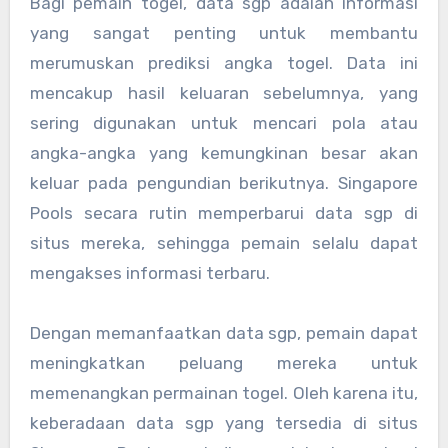
Bagi pemain togel, data sgp adalah informasi
yang sangat penting untuk membantu
merumuskan prediksi angka togel. Data ini
mencakup hasil keluaran sebelumnya, yang
sering digunakan untuk mencari pola atau
angka-angka yang kemungkinan besar akan
keluar pada pengundian berikutnya. Singapore
Pools secara rutin memperbarui data sgp di
situs mereka, sehingga pemain selalu dapat
mengakses informasi terbaru.
Dengan memanfaatkan data sgp, pemain dapat
meningkatkan peluang mereka untuk
memenangkan permainan togel. Oleh karena itu,
keberadaan data sgp yang tersedia di situs