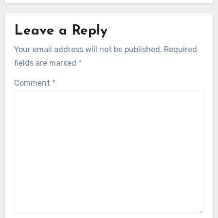
Leave a Reply
Your email address will not be published.
Required
fields are marked
*
Comment
*