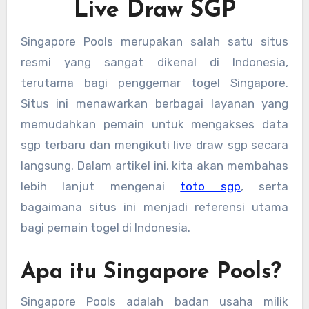
Live Draw SGP
Singapore Pools merupakan salah satu situs
resmi yang sangat dikenal di Indonesia,
terutama bagi penggemar togel Singapore.
Situs ini menawarkan berbagai layanan yang
memudahkan pemain untuk mengakses data
sgp terbaru dan mengikuti live draw sgp secara
langsung. Dalam artikel ini, kita akan membahas
lebih lanjut mengenai
toto sgp
, serta
bagaimana situs ini menjadi referensi utama
bagi pemain togel di Indonesia.
Apa itu Singapore Pools?
Singapore Pools adalah badan usaha milik