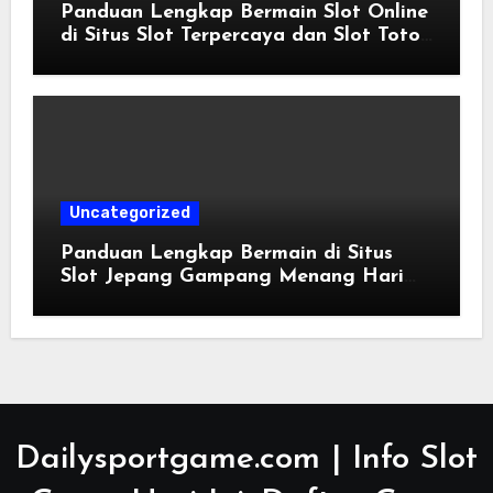
Panduan Lengkap Bermain Slot Online
di Situs Slot Terpercaya dan Slot Toto
Pay4d
Uncategorized
Panduan Lengkap Bermain di Situs
Slot Jepang Gampang Menang Hari
Ini
Dailysportgame.com | Info Slot