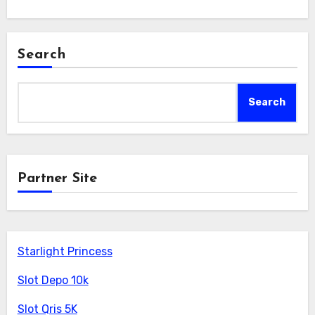
Search
Search
Partner Site
Starlight Princess
Slot Depo 10k
Slot Qris 5K