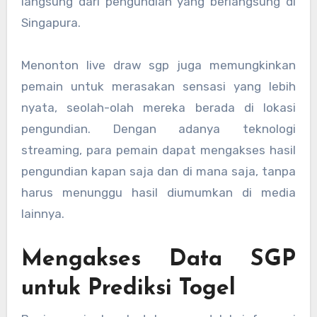
langsung dari pengundian yang berlangsung di
Singapura.
Menonton live draw sgp juga memungkinkan
pemain untuk merasakan sensasi yang lebih
nyata, seolah-olah mereka berada di lokasi
pengundian. Dengan adanya teknologi
streaming, para pemain dapat mengakses hasil
pengundian kapan saja dan di mana saja, tanpa
harus menunggu hasil diumumkan di media
lainnya.
Mengakses Data SGP
untuk Prediksi Togel