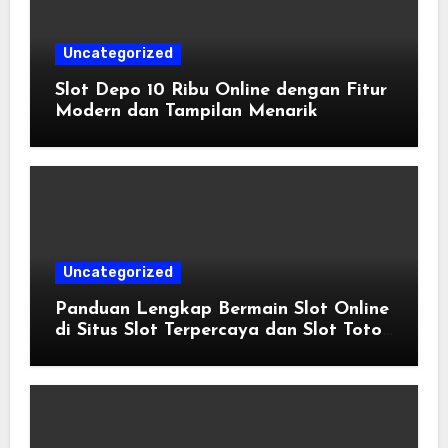
Uncategorized
Slot Depo 10 Ribu Online dengan Fitur
Modern dan Tampilan Menarik
Uncategorized
Panduan Lengkap Bermain Slot Online
di Situs Slot Terpercaya dan Slot Toto
Pay4d