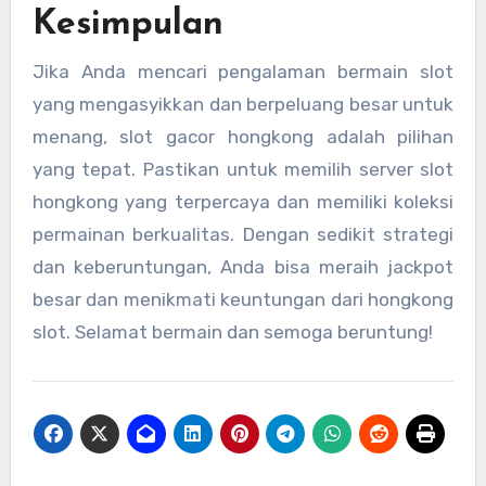
Kesimpulan
Jika Anda mencari pengalaman bermain slot
yang mengasyikkan dan berpeluang besar untuk
menang, slot gacor hongkong adalah pilihan
yang tepat. Pastikan untuk memilih server slot
hongkong yang terpercaya dan memiliki koleksi
permainan berkualitas. Dengan sedikit strategi
dan keberuntungan, Anda bisa meraih jackpot
besar dan menikmati keuntungan dari hongkong
slot. Selamat bermain dan semoga beruntung!