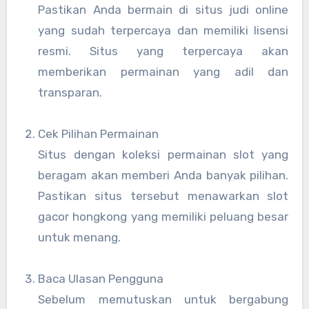
Pastikan Anda bermain di situs judi online
yang sudah terpercaya dan memiliki lisensi
resmi. Situs yang terpercaya akan
memberikan permainan yang adil dan
transparan.
Cek Pilihan Permainan
Situs dengan koleksi permainan slot yang
beragam akan memberi Anda banyak pilihan.
Pastikan situs tersebut menawarkan slot
gacor hongkong yang memiliki peluang besar
untuk menang.
Baca Ulasan Pengguna
Sebelum memutuskan untuk bergabung