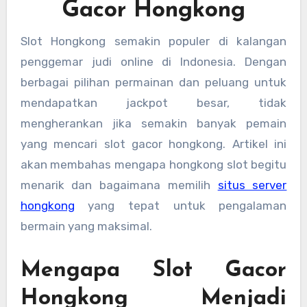
Gacor Hongkong
Slot Hongkong semakin populer di kalangan
penggemar judi online di Indonesia. Dengan
berbagai pilihan permainan dan peluang untuk
mendapatkan jackpot besar, tidak
mengherankan jika semakin banyak pemain
yang mencari slot gacor hongkong. Artikel ini
akan membahas mengapa hongkong slot begitu
menarik dan bagaimana memilih
situs server
hongkong
yang tepat untuk pengalaman
bermain yang maksimal.
Mengapa Slot Gacor
Hongkong Menjadi