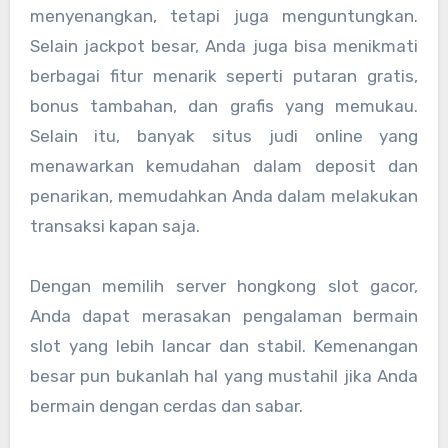
menyenangkan, tetapi juga menguntungkan.
Selain jackpot besar, Anda juga bisa menikmati
berbagai fitur menarik seperti putaran gratis,
bonus tambahan, dan grafis yang memukau.
Selain itu, banyak situs judi online yang
menawarkan kemudahan dalam deposit dan
penarikan, memudahkan Anda dalam melakukan
transaksi kapan saja.
Dengan memilih server hongkong slot gacor,
Anda dapat merasakan pengalaman bermain
slot yang lebih lancar dan stabil. Kemenangan
besar pun bukanlah hal yang mustahil jika Anda
bermain dengan cerdas dan sabar.