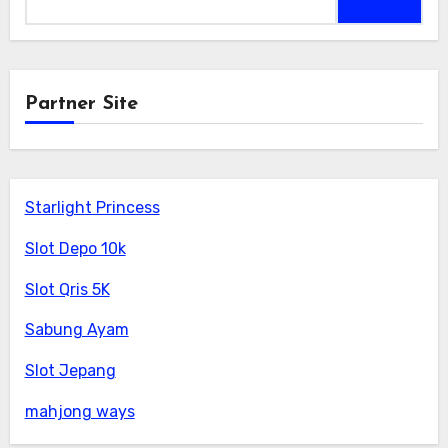
Partner Site
Starlight Princess
Slot Depo 10k
Slot Qris 5K
Sabung Ayam
Slot Jepang
mahjong ways