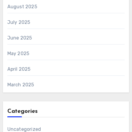
August 2025
July 2025
June 2025
May 2025
April 2025
March 2025
Categories
Uncategorized